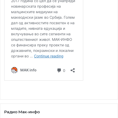
Љубиша Георгиевски
, со избрани дела од
неговиот опус, во соработка со македонската
кинотека.
Оваа манифестација, која го слави македонскиот
културен идентитет и го зајакнува пријателството меѓу
двете држави, се реализира и со поддршка на
компаниите
„Алкалоид“
и
„Фудекс“
.
Радио Мак-инфо