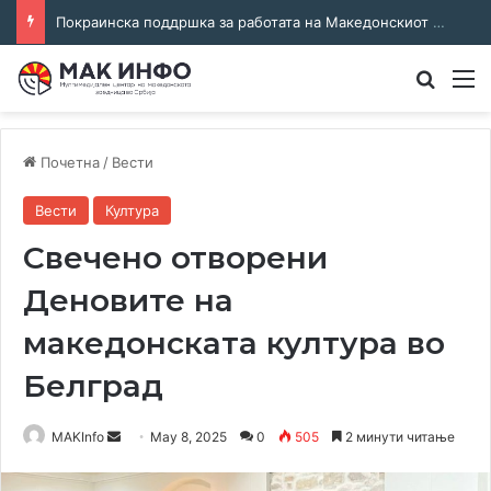
Покраинска поддршка за работата на Македонскиот национален совет: потпишан договор за суфинансирање на активностите
Преба
М
Почетна
/
Вести
Вести
Култура
Свечено отворени
Деновите на
македонската култура во
Белград
Send
MAKInfo
May 8, 2025
0
505
2 минути читање
an
email