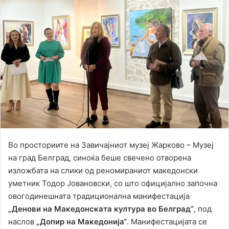
Во просториите на Завичајниот музеј Жарково – Музеј
на град Белград, синоќа беше свечено отворена
изложбата на слики од реномираниот македонски
уметник Тодор Јовановски, со што официјално започна
овогодинешната традиционална манифестација
„Денови на Македонската култура во Белград“
, под
наслов
„Допир на Македонија“
. Манифестацијата се