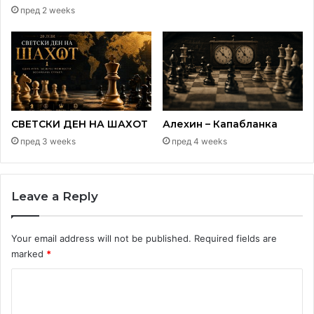
пред 2 weeks
СВЕТСКИ ДЕН НА ШАХОТ
Алехин – Капабланка
пред 3 weeks
пред 4 weeks
Манифестацијата ја отвори претседателката на
Leave a Reply
Македонскиот национален совет, Зорица Митровиќ,
додека за творештвото на Јовановски говореше
Your email address will not be published.
Required fields are
историчарот на уметноста, Здравко Вучетиќ, а на
marked
*
присутните им се обратија и директорката на Музејот
на градот Белград Јелена Медаковиќ и
C
потпредседателката на здружението Македониум,
o
Искра Пенева.