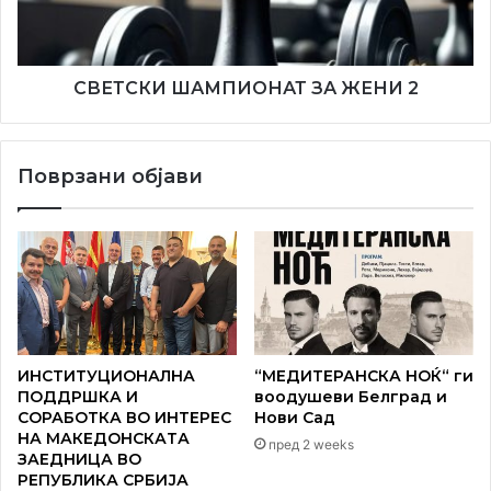
слика
„Виолинистка“
(масло на платно, 70 x 50 см,
2016), со цел приходот од продажбата да биде наменет
за помош на семејствата на пациенти од Кочани кои се
СВЕТСКИ ШАМПИОНАТ ЗА ЖЕНИ 2
лекуваат во Белград. Аукцијата е отворена до 29 мај, а
на затворањето на изложбата на 30 мај ќе виде врачена
на купувачот.
Поврзани објави
ИНСТИТУЦИОНАЛНА
“МЕДИТЕРАНСКА НОЌ“ ги
ПОДДРШКА И
воодушеви Белград и
СОРАБОТКА ВО ИНТЕРЕС
Нови Сад
НА МАКЕДОНСКАТА
пред 2 weeks
ЗАЕДНИЦА ВО
РЕПУБЛИКА СРБИЈА