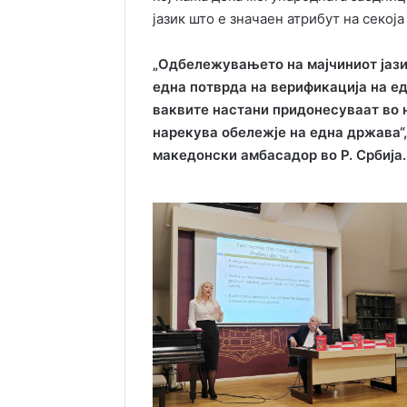
јазик што е значаен атрибут на секоја
„Одбележувањето на мајчиниот јаз
една потврда на верификација на е
ваквите настани придонесуваат во 
нарекува обележје на една држава“,
македонски амбасадор во Р. Србија.