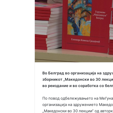
Во Белград во организација на здр
зборникот „Македонски во 30 лекци
во реиздание и во соработка со бел
По повод одбележувањето на Меѓунаро
организација на здружението Македо
„Македонски во 30 лекции“ од авторк