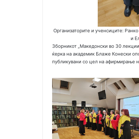
Организаторите и ученсиците: Ранко
и Е
Зборникот „Македонски во 30 лекции
ќерка на академик Блаже Конески опф
публикувани со цел на афирмирање на