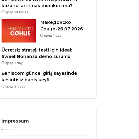
kazancı artırmak mümkün mü?
пред 18 hours
Македонско
Сонце-26 07 2026
пред 1 day
Ücretsiz strateji testi için ideal:
Sweet Bonanza demo sürümü
пред 1 day
Bahiscom güncel giriş sayesinde
kesintisiz bahis keyfi
пред 2 days
Impressum