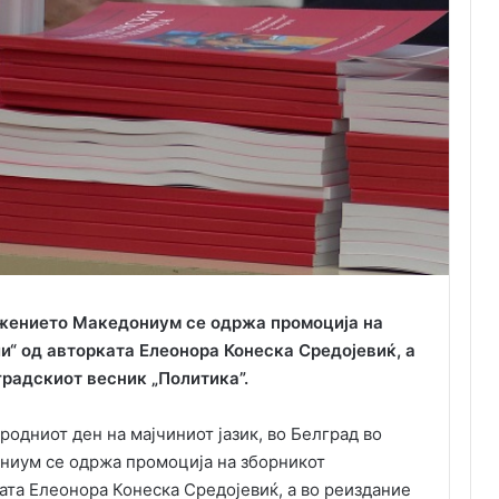
ужението Македониум се одржа промоција на
и“ од авторката Елеонора Конеска Средојевиќ, а
градскиот весник „Политика”.
дниот ден на мајчиниот јазик, во Белград во
ниум се одржа промоција на зборникот
ата Елеонора Конеска Средојевиќ, а во реиздание