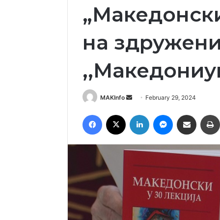
„Македонски
на здружен
,,Македониу
Send
MAKInfo
February 29, 2024
an
Facebook
X
LinkedIn
Messenger
Сподели преку Емаил
email