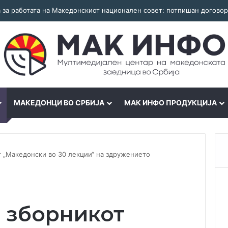
 и идентитетот: работна средба во Општина Пландиште
МАКЕДОНЦИ ВО СРБИЈА
МАК ИНФО ПРОДУКЦИЈА
 „Македонски во 30 лекции“ на здружението
 зборникот