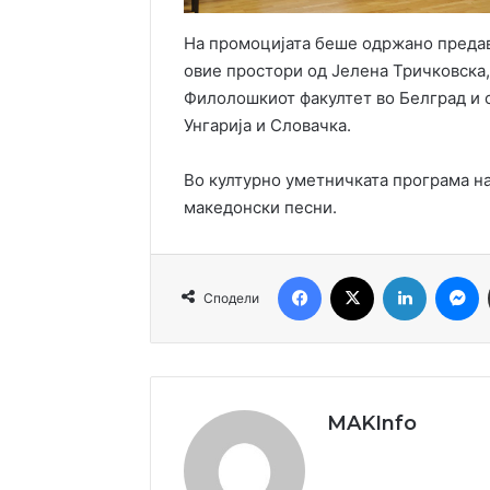
На промоцијата беше одржано предав
овие простори од Јелена Тричковска,
Филолошкиот факултет во Белград и 
Унгарија и Словачка.
Во културно уметничката програма н
македонски песни.
Facebook
X
LinkedIn
M
Сподели
MAKInfo