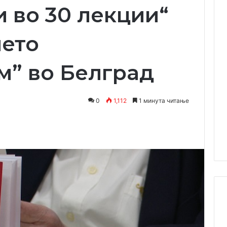
 во 30 лекции“
ието
м” во Белград
0
1,112
1 минута читање
Одпечати