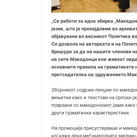
„Се работи за една збирка „Македон
јазик, што ја пронајдовме во архив
објавувани во весникот Политика во
Со дозвола на авторката и на Полит
брошура за да на нашите членови н
на сите Македонци кои живеат овде
основните правила на граматиката н
претседателка на здружението Мак
Зборникот содржи лекции по македон
вињетки како и текстови на српски ј
поврзани со македонскиот јазик како 
други граматички карактеристики.
На промоција присуствуваше и макед
кој кажа дека меѓународната заедниц