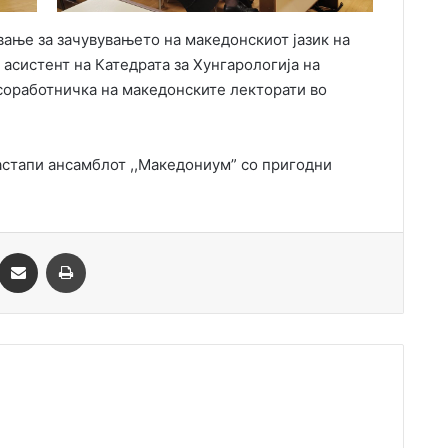
ање за зачувувањето на македонскиот јазик на
 асистент на Катедрата за Хунгарологија на
соработничка на македонските лекторати во
астапи ансамблот ,,Македониум” со пригодни
essenger
Сподели преку Емаил
Одпечати