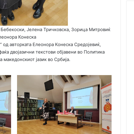
 Бебекоски, Јелена Тричковска, Зорица Митровиќ
леонора Конеска
“ од авторката Елеонора Конеска Средојевиќ,
аќа двојазични текстови објавени во Политика
 македонскиот јазик во Србија.