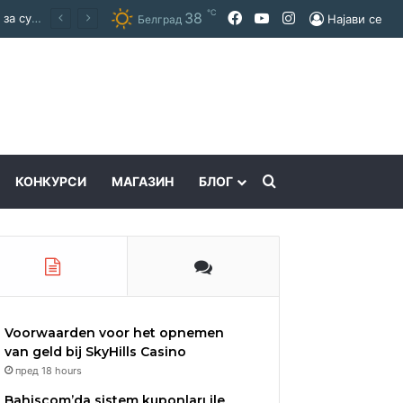
℃
Facebook
YouTube
Instagram
38
Најави се
Белград
Пребарајте
КОНКУРСИ
МАГАЗИН
БЛОГ
Voorwaarden voor het opnemen
van geld bij SkyHills Casino
пред 18 hours
Bahiscom’da sistem kuponları ile