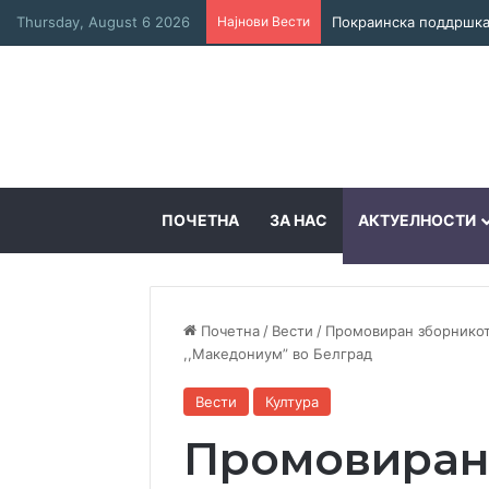
Thursday, August 6 2026
Најнови Вести
Соработка за јазикот
ПОЧЕТНА
ЗА НАС
АКТУЕЛНОСТИ
Почетна
/
Вести
/
Промовиран зборникот
,,Македониум” во Белград
Вести
Култура
Промовиран