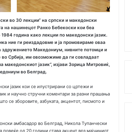
ски во 30 лекции“ на српски и македонски
ата на нашинецот Ранко Бебекоски кои беа
 1984 година како лекции по македонски јазик.
ика ние ги реиздадовме и ја промовираме оваа
а здружението Македониум, нивните потомци и
 во Србија, им овозможиме да ги совладаат
а македонскиот јазик“, изјави Зорица Митровиќ,
едониум во Белград.
ски јазик кои се илустрирани со цртежи и
азик и научно стручни коментари за разни прашања
што се зборовите, азбуката, акцентот, писмото и
онски амбасадор во Белград, Никола Тупанчески
а повеќе од 20 години става акцент врз мајчиниот