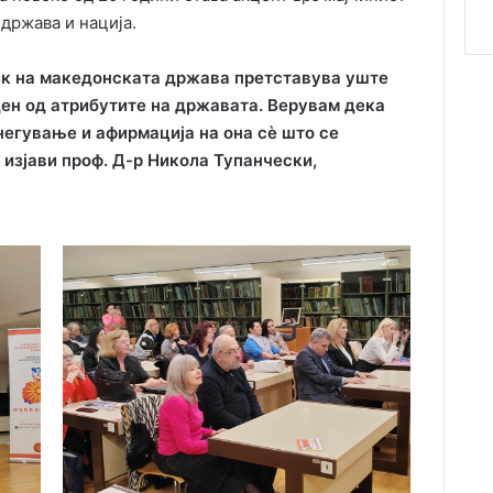
 држава и нација.
ик на македонската држава претставува уште
ден од атрибутите на државата. Верувам дека
негување и афирмација на она сè што се
 изјави проф. Д-р Никола Тупанчески,