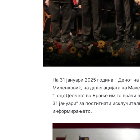
На 31 јануари 2025 година – Денот н
Миленковиќ, на делегацијата на Мак
“ГоцеДелчев” во Врање им го врачи н
31 јануари” за постигнати исклучител
информирањето.