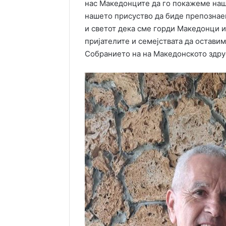
нас Македонците да го покажеме наш
нашето присуство да биде препознае
и светот дека сме горди Македонци и
пријателите и семејствата да оставим
Собранието на на Македонското здру