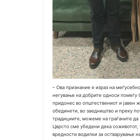
– Ова признание е израз на меѓусебн
негување на добрите односи помеѓу 
придонес во општествениот и јавен ж
обединети, во заедништво и преку по
традициите, можеме на граѓаните да
Цврсто сме убедени дека соживотот, 
вредности водилки за остварување на