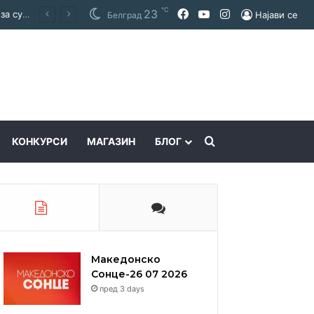
℃
Facebook
YouTube
Instagram
23
Покраинска поддршка за работата на Македонскиот национален совет: потпишан договор за суфинансирање на активностите
Најави се
Белград
Пребарајте
КОНКУРСИ
МАГАЗИН
БЛОГ
Македонско
Сонце-26 07 2026
пред 3 days