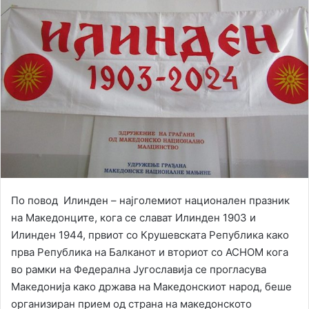
По повод Илинден – најголемиот национален празник
на Македонците, кога се слават Илинден 1903 и
Илинден 1944, првиот со Крушевската Република како
прва Република на Балканот и вториот со АСНОМ кога
во рамки на Федерална Југославија се прогласува
Македонија како држава на Македонскиот народ, беше
организиран прием од страна на македонското