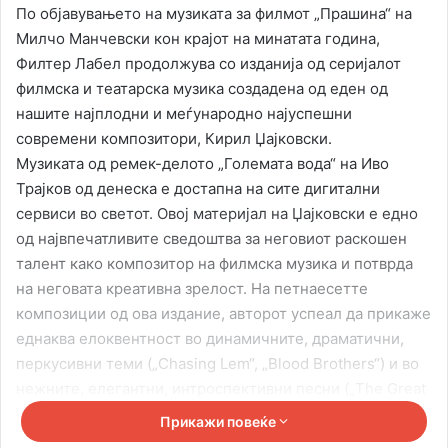
По објавувањето на музиката за филмот „Прашина“ на
Милчо Манчевски кон крајот на минатата година,
Филтер Лабел продолжува со изданија од серијалот
филмска и театарска музика создадена од еден од
нашите најплодни и меѓународно најуспешни
современи композитори, Кирил Џајковски.
Музиката од ремек-делото „Големата вода“ на Иво
Трајков од денеска е достапна на сите дигитални
сервиси во светот. Овој материјал на Џајковски е едно
од највпечатливите сведоштва за неговиот раскошен
талент како композитор на филмска музика и потврда
на неговата креативна зрелост. На петнаесетте
композиции од ова издание, авторот успеал да прикаже
еднаква елоквентност во динамичните, драматични,
перкусивни теми („Chasing Lem“, „Blood Brothers“) и во
нежните, елегантни, интроспективни песни („The Great
Water“, „Forgiveness“, „Farewell“).
Прикажи повеќе