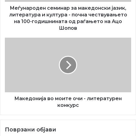
-
почна
Меѓународен семинар за македонски јазик,
чествувањето
литература и култура - почна чествувањето
на
на 100-годишнината од раѓањето на Ацо
100-
Шопов
годишнината
од
Македонија
раѓањето
во
на
моите
Ацо
очи
Шопов
-
литературен
конкурс
Македонија во моите очи - литературен
конкурс
Поврзани објави