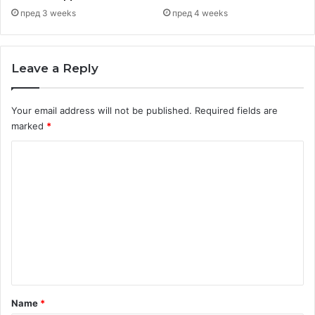
пред 3 weeks
пред 4 weeks
Leave a Reply
Your email address will not be published.
Required fields are
marked
*
C
o
m
m
e
n
t
*
Name
*