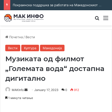
Соработка за јазикот и идентитетот: работна средба во Општина Пландиште
Преба
М
Почетна
/
Вести
Вести
Култура
Македонија
Музиката од филмот
„Големата вода“ достапна
дигитално
Send
MAKInfo
January 17, 2023
0
912
an
1 минута читање
email