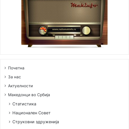
празниците за малцинствата, 2 Август се признава како
национален празник за македонското национално
малцинство во Србија со можност за негово
одбележување, што Македонците како право го
користат.
Почетна
За нас
Актуелности
Македонци во Србија
Статистика
Национален Совет
Струковни здруженија