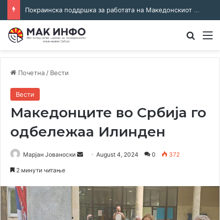
Покраинска поддршка за работата на Македонскиот национален совет: потпишан договор за суфинансирање на активностите
Преба
М
Почетна
/
Вести
Вести
Македонците во Србија го
одбележаа Илинден
Send
Марјан Јованоски
August 4, 2024
0
372
an
2 минути читање
email