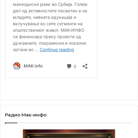
свечена седница на Националниот совет, изјави
Митровиќ.
Радио Мак-инфо
Според законските прописи кои ги регулираат