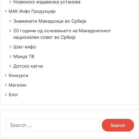
Новинско издавачка установа
МАК Инфо Продукција
Знаменити Македонци во Србија
20 години од основањето на Македонскиот
национален совет во Србија
Шах-инфо
Манџа ТВ
Детско катче
Конкурси
-Илинден е најголем празник на Македонците и
Магазин
значаен датум на македонското малцинство во Србија и
Блог
обврска на Министерството за малцински и човекови
права е овој празник заеднички со своите сограѓани да
се одбележи. Наша задача е да ги поттикнеме во сите
Search
активности што ги преземаат и да им помогнеме, оти
for:
богатството на едно општество и на Србија е во
различноста, изјави Александар Ранѓеловиќ,