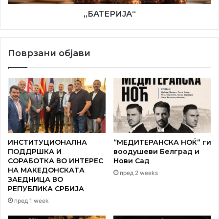
„БАТЕРИЈА“
Поврзани објави
ИНСТИТУЦИОНАЛНА
“МЕДИТЕРАНСКА НОЌ“ ги
ПОДДРШКА И
воодушеви Белград и
СОРАБОТКА ВО ИНТЕРЕС
Нови Сад
НА МАКЕДОНСКАТА
пред 2 weeks
ЗАЕДНИЦА ВО
РЕПУБЛИКА СРБИЈА
Најголемиот македонски национален празник покрај во
пред 1 week
Јабука се чествуваше со пригодна програма и во