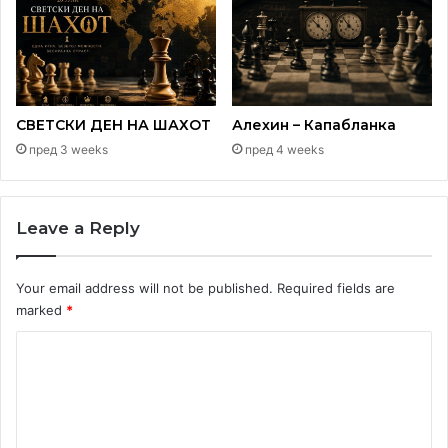
повеќето градови каде живее бројната македонска
заедница, изјави Зорица Митровиќ, претседател на
Македонскиот национален совет во Србија.
СВЕТСКИ ДЕН НА ШАХОТ
Алехин – Капабланка
пред 3 weeks
пред 4 weeks
Leave a Reply
Your email address will not be published.
Required fields are
marked
*
C
o
m
m