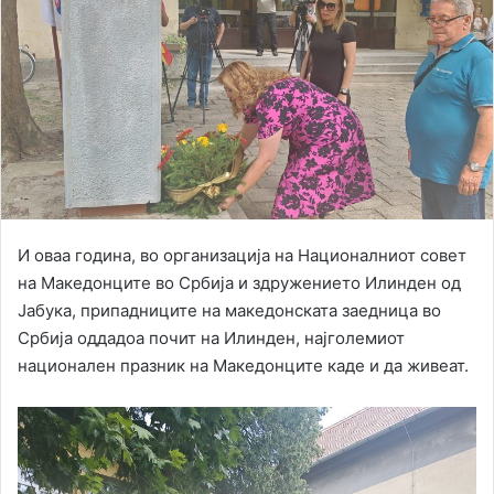
И оваа година, во организација на Националниот совет
на Македонците во Србија и здружението Илинден од
Јабука, припадниците на македонската заедница во
Србија оддадоа почит на Илинден, најголемиот
национален празник на Македонците каде и да живеат.