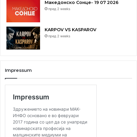
Македонско Сонце- 19 07 2026
пред 2 weeks
KARPOV VS KASPAROV
пред 2 weeks
Impressum
Организиравме литургија на македонски јазик во
црквата Св. Пророк Илија во Јабука и ќе одржиме