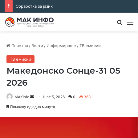
Соработка за јазикот и идентитетот: работна средба во Општина Пландиште
Преба
М
Почетна
/
Вести
/
Информирање
/
ТВ емисии
ТВ емисии
Македонско Сонце-31 05
2026
Send
MAKInfo
June 5, 2026
0
363
an
Помалку од една минута
email