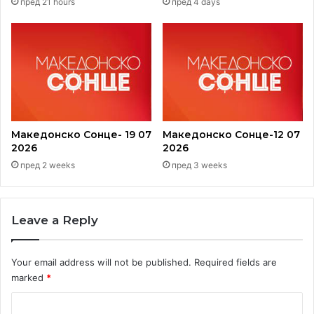
пред 21 hours
пред 4 days
Македонско Сонце- 19 07
Македонско Сонце-12 07
2026
2026
пред 2 weeks
пред 3 weeks
Leave a Reply
Your email address will not be published.
Required fields are
marked
*
C