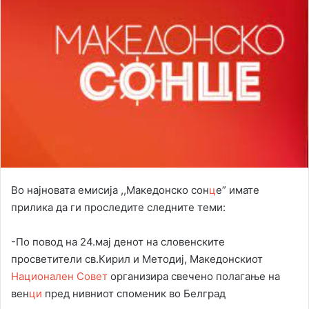
Во најновата емисија ,,Македонско сон
ц
е” имате
прилика да ги проследите следните теми:
-По повод на 24.мај денот на словенските
просветители св.Кирил и Методиј, Македонскиот
Национален Совет
организира свечено полагање на
вен
ци
пред нивниот споменик во Белград