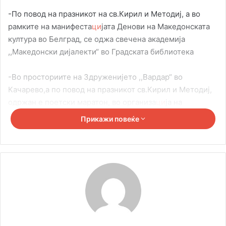
-По повод на празникот на св.Кирил и Методиј, а во
рамките на манифеста
ци
јата Денови на Македонската
култура во Белград, се оджа свечена академија
,,Македонски дијалекти“ во Градската библиотека
-Во просториите на Здруженијето ,,Вардар“ во
Качарево,а по повод на празникот св.Кирил и Методиј,
одржан е поетски маратон, во организа
ци
ја на
,,Вардарска Стиховни
ц
а“
Прикажи повеќе
-Разговаравме во Наташа Силаѓи, претприемач-
производителка на вино од Нови Сад