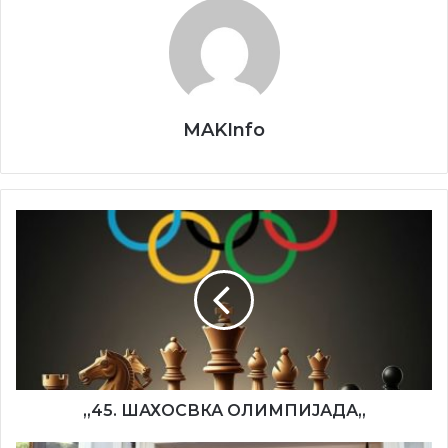
MAKInfo
Eмисијата се емитува премиерно секоја недела со
почеток во 18:00 часот на Втората програма на РТВ
Војводина. Уредник на емисијата е Златко Јанкуловски.
„45.
ШАХОСВКА
ОЛИМПИЈАДА„
„45. ШАХОСВКА ОЛИМПИЈАДА„