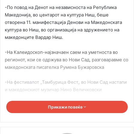
-По повод на Денот на независноста на Република
Македонија, во центарот на култура Ниш, беше
отворена 11. манифестација Денови на Македонската
култура во Ниш, во организација на здружението на
македонците Вардар Ниш.
-На Калеидоскоп-најзначаен саем на уметноста во
регионот, кои се одржува во Нови Сад, разговаравме со
македонската писателка Румена Бужаровска
-На фестивалот „Тамбурица Фест„ во Нови Сад настапи
и македонскиот музичар Нино Величковски
Прикажи повеќе