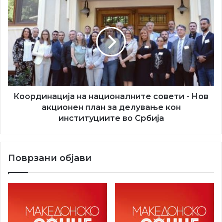
Координација
на
националните
совети
-
Нов
акционен
план
за
делување
Координација на националните совети - Нов
кон
акционен план за делување кон
институциите
институциите во Србија
во
Србија
Поврзани објави