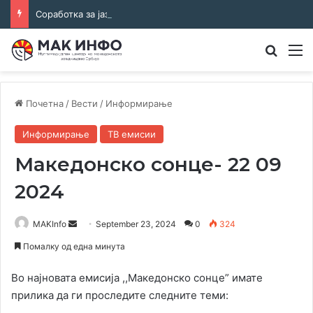
Соработка за јазикот и идентитетот: работна средба во Општина Пландиште
Преба
М
Почетна
/
Вести
/
Информирање
Информирање
ТВ емисии
Македонско сонце- 22 09
2024
Send
MAKInfo
September 23, 2024
0
324
an
Помалку од една минута
email
Во најновата емисија ,,Македонско сонце” имате
прилика да ги проследите следните теми: