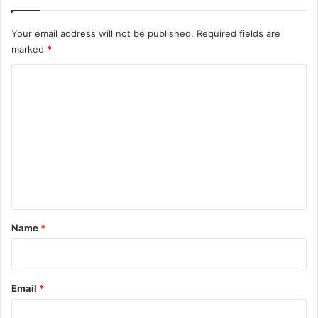
Your email address will not be published.
Required fields are
marked
*
C
o
m
m
e
n
t
*
Name
*
Email
*