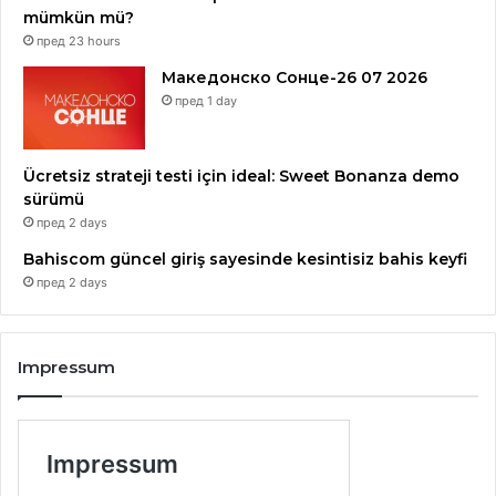
mümkün mü?
пред 23 hours
Македонско Сонце-26 07 2026
пред 1 day
Ücretsiz strateji testi için ideal: Sweet Bonanza demo
sürümü
пред 2 days
Bahiscom güncel giriş sayesinde kesintisiz bahis keyfi
пред 2 days
Impressum