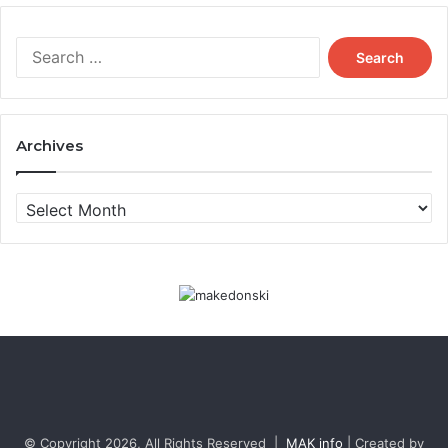
Search
for:
Archives
Archives
© Copyright 2026, All Rights Reserved |
MAK info
| Created by