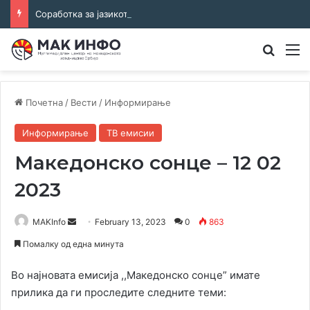
Соработка за јазикот и идентитетот: работна средба во Општина Пландиште
Преба
М
Почетна
/
Вести
/
Информирање
Информирање
ТВ емисии
Македонско сонце – 12 02
2023
Send
MAKInfo
February 13, 2023
0
863
an
Помалку од една минута
email
Во најновата емисија ,,Македонско сонце” имате
прилика да ги проследите следните теми: