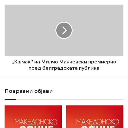
,,Кајмак''
на
Милчо
Манчевски
премиерно
пред
белградската
публика
,,Кајмак'' на Милчо Манчевски премиерно
пред белградската публика
Поврзани објави