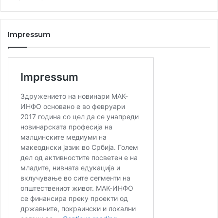
благодарение на вакви иницијативи кои градат мостови
меѓу културните простори, јазикот и припадноста.
Impressum