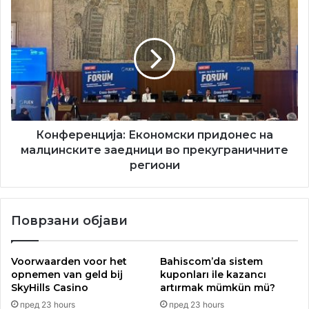
Конференција:
Економски
придонес
на
малцинските
заедници
во
прекуграничните
региони
Конференција: Економски придонес на
малцинските заедници во прекуграничните
региони
Поврзани објави
Voorwaarden voor het
Bahiscom’da sistem
opnemen van geld bij
kuponları ile kazancı
SkyHills Casino
artırmak mümkün mü?
пред 23 hours
пред 23 hours