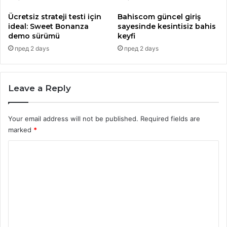
Ücretsiz strateji testi için
Bahiscom güncel giriş
ideal: Sweet Bonanza
sayesinde kesintisiz bahis
demo sürümü
keyfi
пред 2 days
пред 2 days
Leave a Reply
Your email address will not be published.
Required fields are
marked
*
Меѓу претставниците на дијаспората се вброија и
C
Искра Пенева
и
Ана Илијоска Богиќ
од Србија,
o
активни членки на здружението „Македониум“ од
m
Белград.
m
Искра Пенева
, поетеса, модераторка и
e
потпретседателка на здружението „Македониум“,
n