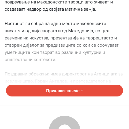
поврзување на македонските творци што живеат и
создаваат надвор од својата матична земја.
Настанот ги собра на едно место македонските
писатели од дијаспората и од Македонија, со цел
размена на искуства, презентација на творештвото и
отворен дијалог за предизвиците со кои се соочуваат
уметниците кои творат во различни културни и
општествени контексти.
Поздравни обраќања имаа директорот на Агенцијата за
иселеништво,
Горан Ангелов
, и претседателот на
Друштвото на писатели на Македонија,
Живко
Прикажи повеќе
Гроздраноски
, кои ја истакнаа важноста на овие
средби за одржување на живата врска со македонското
културно и јазично наследство, со надеж оваа
манифестација да стане трајна традиција.