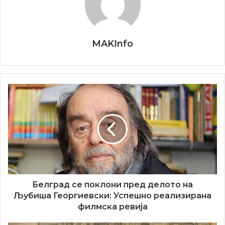
MAKInfo
Белград
се
поклони
пред
делото
на
Љубиша
Георгиевски:
Успешно
реализирана
Белград се поклони пред делото на
филмска
Љубиша Георгиевски: Успешно реализирана
ревија
филмска ревија