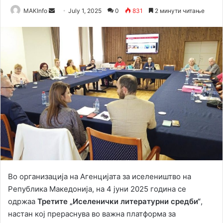
Send
MAKInfo
July 1, 2025
0
831
2 минути читање
an
email
Во организација на Агенцијата за иселеништво на
Република Македонија, на 4 јуни 2025 година се
одржаа
Третите „Иселенички литературни средби“
,
настан кој прераснува во важна платформа за