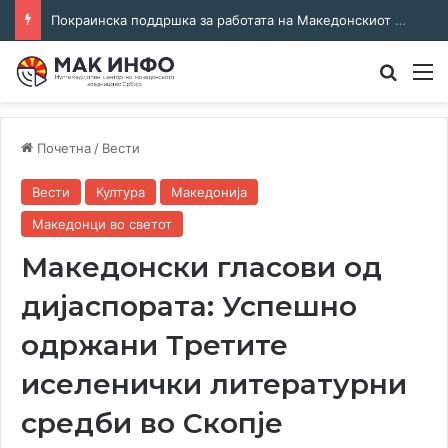
Покраинска поддршка за работата на Македонскиот национален совет: потпишан договор за суфинансирање на активностите
Преба
М
Почетна
/
Вести
Вести
Култура
Македонија
Македонци во светот
Македонски гласови од
дијаспората: Успешно
одржани Третите
иселенички литературни
средби во Скопје