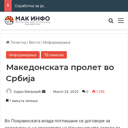
Соработка за јазикот и идентитетот: работна средба во Општина Пландиште
Преба
М
Почетна
/
Вести
/
Информирање
Информирање
ТВ емисии
Македонската пролет во
Србија
Send
Зоран Митровић
March 24, 2022
0
1,765
an
1 минута читање
email
Во Покраинската влада потпишани се договори за
доделување на средствата на Националните совети за