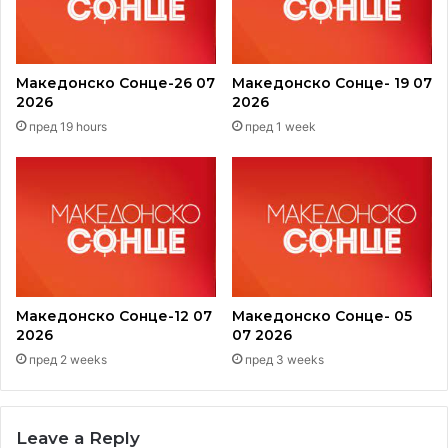
Igor Mirović
Makedonija
Македонско Сонце-26 07
Македонско Сонце- 19 07
2026
2026
Makedonsko sonce
Nacionalni savet
пред 19 hours
пред 1 week
Rumena Bužarovska
TV emisija
Игор Мировиќ
Македонија
Македонско сонце
Националниот совет
Македонско Сонце-12 07
Македонско Сонце- 05
РУмена Бужаровска
тв емисија
2026
07 2026
пред 2 weeks
пред 3 weeks
Leave a Reply