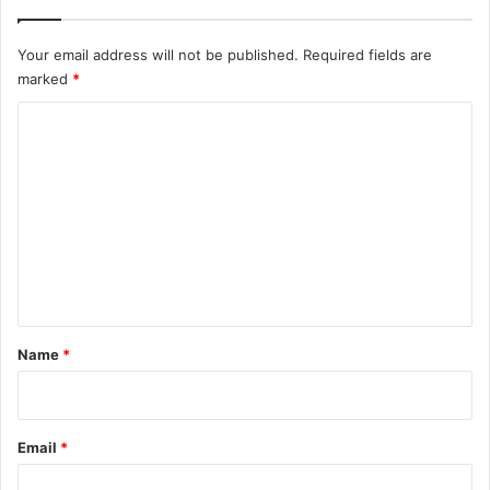
Your email address will not be published.
Required fields are
marked
*
C
o
m
m
e
n
t
*
Name
*
Email
*