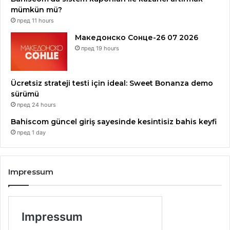
mümkün mü?
пред 11 hours
Македонско Сонце-26 07 2026
пред 19 hours
Ücretsiz strateji testi için ideal: Sweet Bonanza demo
sürümü
пред 24 hours
Bahiscom güncel giriş sayesinde kesintisiz bahis keyfi
пред 1 day
Impressum