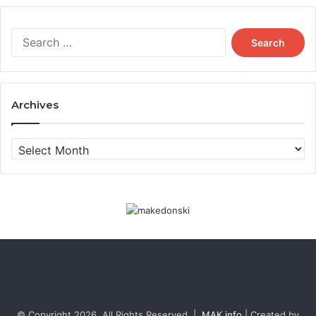
Search
for:
Archives
Archives
© Copyright 2026, All Rights Reserved |
MAK info
| Created by