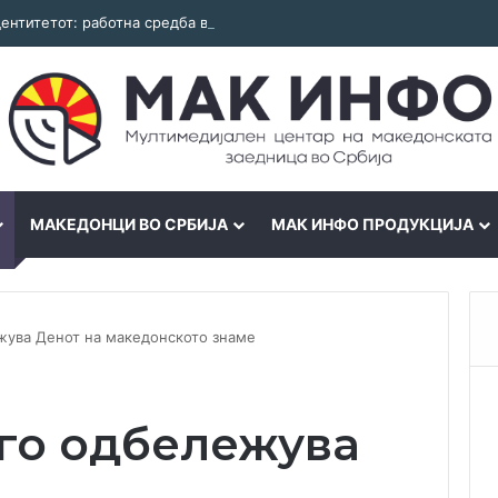
идентитетот: работна средба во Општина Пландиште
МАКЕДОНЦИ ВО СРБИЈА
МАК ИНФО ПРОДУКЦИЈА
жува Денот на македонското знаме
го одбележува