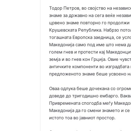
Тодор Петров, во својство на независ
знаме за државно на сега веќе незави
црвено знаме повторно го продолжи 
Крушевската Република. Набрзо потоа,
тогашната Европска заедница, се ус
Македонија само под име што нема да
голем гнев и протести кај Македонцит
земја и во гнев кон Грција. Овие чув
античките компоненти во изградбата 
предложеното знаме беше усвоено на 
Оваа одлука беше дочекана со огромн
доведе до тригодишно ембарго. Вакв
Привремената спогодба меѓу Македони
Македонија да го смени знамето и се 
истото тоа во јавниот простор.