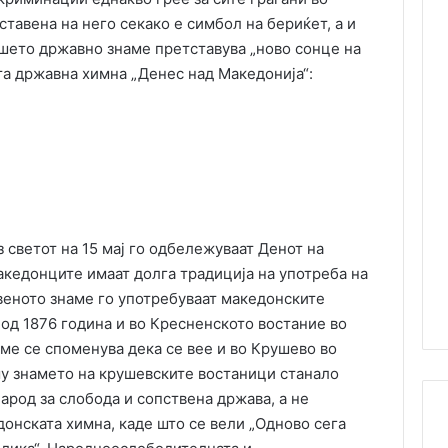
ставена на него секако е симбол на бериќет, а и
ашето државно знаме претставува „ново сонце на
та државна химна „Денес над Македонија“:
 светот на 15 мај го одбележуваат Денот на
кедонците имаат долга традиција на употреба на
веното знаме го употребуваат македонските
од 1876 година и во Кресненското востание во
аме се споменува дека се вее и во Крушево во
му знамето на крушевските востаници станало
арод за слобода и сопствена држава, а не
донската химна, каде што се вели „Одново сега