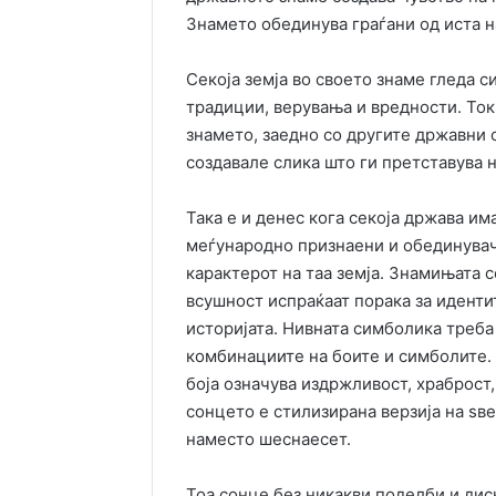
Знамето обединува граѓани од иста на
Секоја земја во своето знаме гледа с
традиции, верувања и вредности. То
знамето, заедно со другите државни 
создавале слика што ги претставува н
Така е и денес кога секоја држава им
меѓународно признаени и обединувач
карактерот на таа земја. Знамињата 
всушност испраќаат порака за иденти
историјата. Нивната симболика треба 
комбинациите на боите и симболите. 
боја означува издржливост, храброст
сонцето е стилизирана верзија на ѕве
наместо шеснаесет.
Тоа сонце без никакви поделби и дис