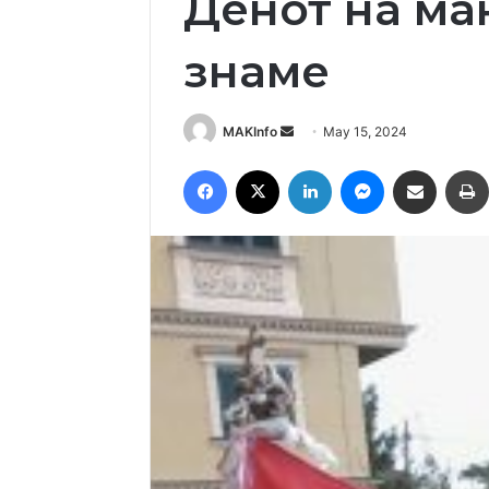
Денот на ма
знаме
Send
MAKInfo
May 15, 2024
an
Facebook
X
LinkedIn
Messenger
Сподели преку Емаил
email