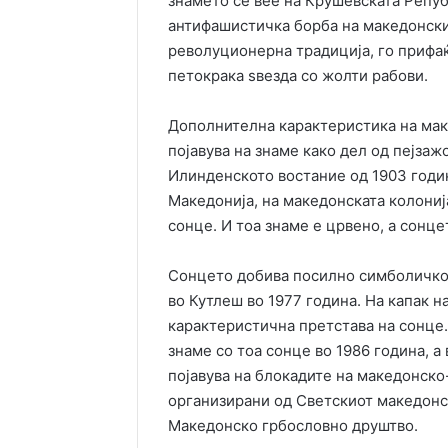
знамето се вее на Крушевската Репу
антифашистичка борба на македонски
револуционерна традиција, го прифа
петокрака ѕвезда со жолти рабови.
Дополнителна карактеристика на мак
појавува на знаме како дел од пејзаж
Илинденското востание од 1903 годин
Македонија, на македонската колониј
сонце. И тоа знаме е црвено, а сонце
Сонцето добива посилно симболичко
во Кутлеш во 1977 година. На капак н
карактеристична претстава на сонце.
знаме со тоа сонце во 1986 година, а
појавува на блокадите на македонско-
организирани од Светскиот македонск
Македонско грбословно друштво.