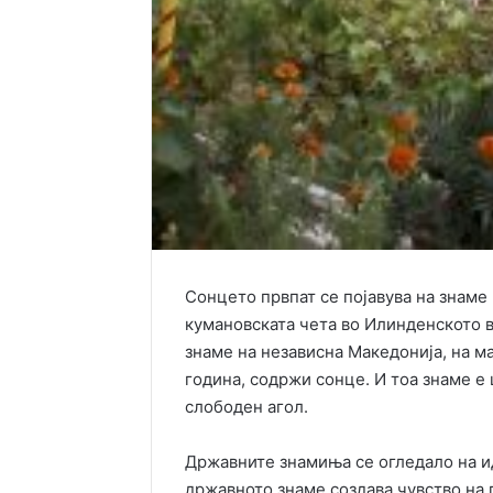
Сонцето првпат се појавува на знаме 
кумановската чета во Илинденското в
знаме на независна Македонија, на м
година, содржи сонце. И тоа знаме е 
слободен агол.
Државните знамиња се огледало на ид
државното знаме создава чувство на 