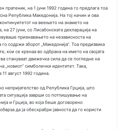
ен пратеник, на 1 јуни 1992 година го предлага тоа
сна Република Македонија. На тој начин и ова
континуитетот на веењето на знамето на
 на 27 јуни, со Лисабонската декларација на
ловуваше признавањето на независноста на
 го содржи зборот „Македонија“. Тоа предизвика
е, кои се кренаа во одбрана на името на својата
ства стануваат движечка сила да се погледне на
на „новиот“ симболички идентитет. Така,
11 август 1992 година.
о непријателство од Република Грција, што
ата ситуација заврши со потпишување на
ја и Грција, во која беше договорено
обврза да ја обесхрабри јавноста да го користи