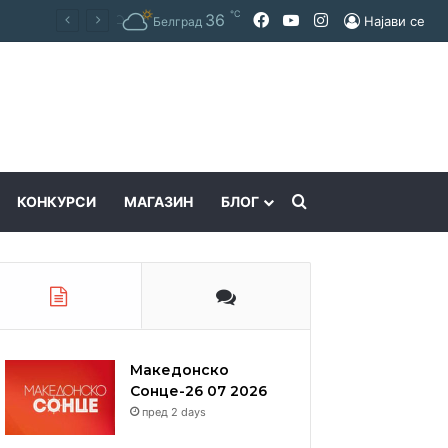
℃
Facebook
YouTube
Instagram
36
Најави се
Белград
Пребарајте
КОНКУРСИ
МАГАЗИН
БЛОГ
Македонско
Сонце-26 07 2026
пред 2 days