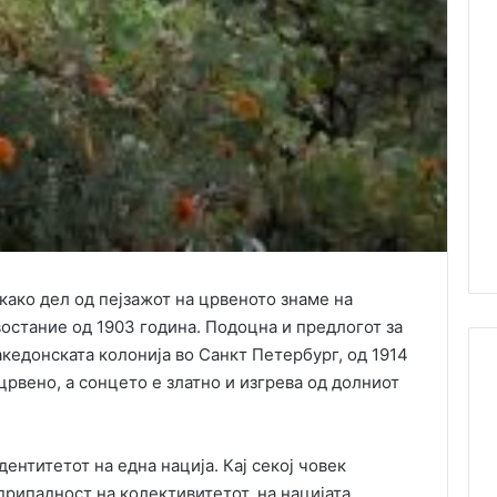
како дел од пејзажот на црвеното знаме на
остание од 1903 година. Подоцна и предлогот за
акедонската колонија во Санкт Петербург, од 1914
црвено, а сонцето е златно и изгрева од долниот
ентитетот на една нација. Кај секој човек
припадност на колективитетот, на нацијата.