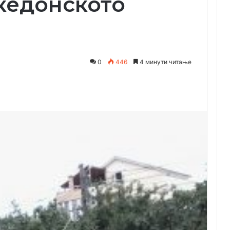
кедонското
0
446
4 минути читање
Одпечати