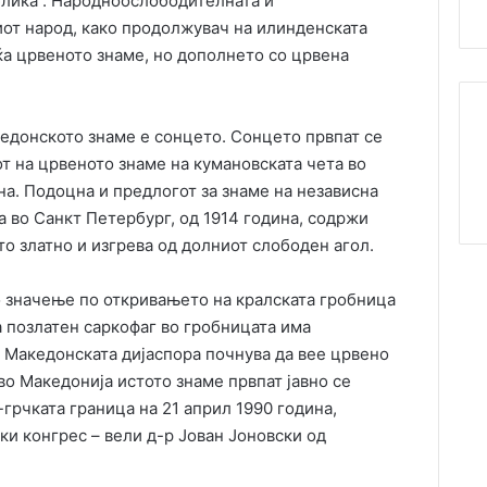
блика“. Народноослободителната и
от народ, како продолжувач на илинденската
ќа црвеното знаме, но дополнето со црвена
едонското знаме е сонцето. Сонцето првпат се
от на црвеното знаме на кумановската чета во
а. Подоцна и предлогот за знаме на независна
а во Санкт Петербург, од 1914 година, содржи
то златно и изгрева од долниот слободен агол.
 значење по откривањето на кралската гробница
а позлатен саркофаг во гробницата има
 Македонската дијаспора почнува да вее црвено
 во Македонија истото знаме првпат јавно се
грчката граница на 21 април 1990 година,
и конгрес – вели д-р Јован Јоновски од