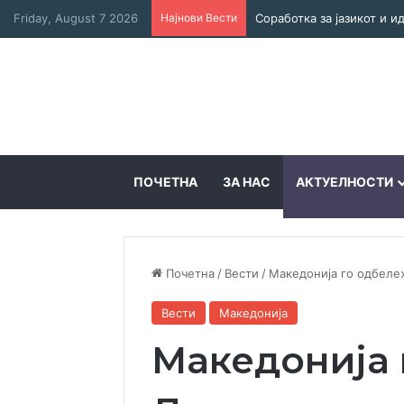
Friday, August 7 2026
Најнови Вести
Соработка за јазикот и 
ПОЧЕТНА
ЗА НАС
АКТУЕЛНОСТИ
Почетна
/
Вести
/
Македонија го одбеле
Вести
Македонија
Македонија 