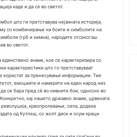
ција каде и да се во светот.
имбол што ги претставува нејзината историја,
кму со комбинирање на боите и симболите на
симболи (грб и химна), народите отсекогаш
ив во светот.
а единствено знаме, кое се карактеризира со
ки карактеристики што го претставуваат
се користат за пренесување информации. Тие
тетот, емоциите и намерите на еден народ низ
да се бара пред сѐ во нивните бои, односно во
Конкретно, кај нашето државно знаме, црвената
, револуција, крвопролевање, сила, додека
здата од Кутлеш, со жолт диск и осум краци
криминации еднакво грее за сите граѓани во