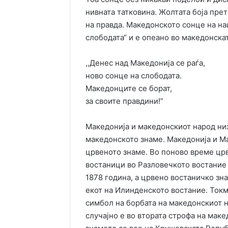
нивната татковина. Жолтата боја прет
на правда. Македонското сонце на н
слободата“ и е опеано во македонска
,,Денес над Македонија се раѓа,
ново сонце на слободата.
Македонците се борат,
за своите правдини!”
Македонија и македонскиот народ низ
македонското знаме. Македонија и Ма
црвеното знаме. Во поново време цр
востаници во Разловечкото востание 
1878 година, а црвено востаничко зн
екот на Илинденското востание. Ток
симбол на борбата на македонскиот н
случајно е во втората строфа на маке