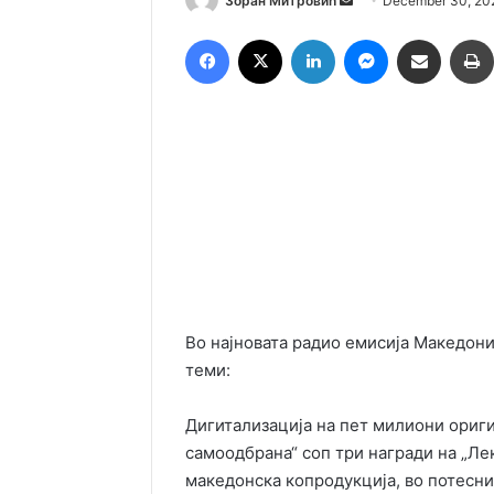
Зоран Митровић
December 30, 20
an
Facebook
X
LinkedIn
Messenger
Сподели преку Емаил
email
Во најновата радио емисија Македони
теми:
Дигитализација на пет милиони ориг
самоодбрана“ соп три награди на „Ле
македонска копродукција, во потесни