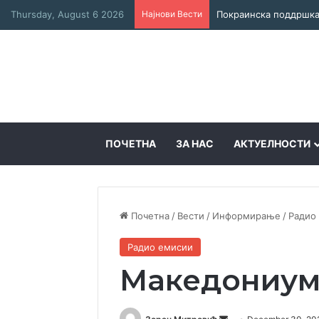
Thursday, August 6 2026
Најнови Вести
ПОЧЕТНА
ЗА НАС
АКТУЕЛНОСТИ
Почетна
/
Вести
/
Информирање
/
Радио
Радио емисии
Македониум 2
Send