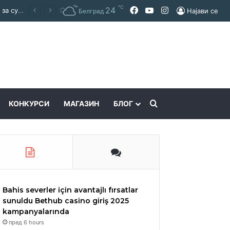
℃
Facebook
YouTube
Instagram
24
Покраинска поддршка за работата на Македонскиот национален совет: потпишан договор за суфинансирање на активностите
Најави се
Белград
Пребарајте
КОНКУРСИ
МАГАЗИН
БЛОГ
Bahis severler için avantajlı fırsatlar
sunuldu Bethub casino giriş 2025
kampanyalarında
пред 6 hours