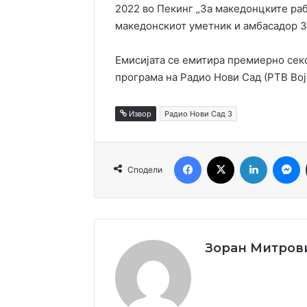
2022 во Пекинг „За македонцките раб
македонскиот уметник и амбасадор 
Емисијата се емитира премиерно секо
програма на Радио Нови Сад (РТВ Вој
Извор
Радио Нови Сад 3
Facebook
X
LinkedIn
M
Сподели
Зоран Митров