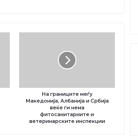
На
границите
меѓу
Македонија,
Албанија
и
Србија
веќе
ги
нема
На границите меѓу
фитосанитарните
Македонија, Албанија и Србија
и
веќе ги нема
ветеринарските
фитосанитарните и
инспекции
ветеринарските инспекции