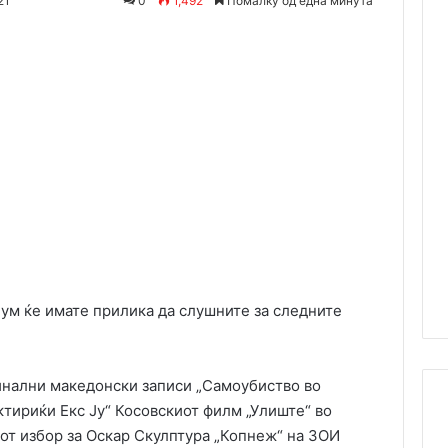
21
0
1,492
Помалку од една минута
Одпечати
ум ќе имате прилика да слушните за следните
инални македонски записи „Самоубиство во
ктириќи Екс Ју“ Косовскиот филм „Улиште“ во
от избор за Оскар Скулптура „Копнеж“ на ЗОИ