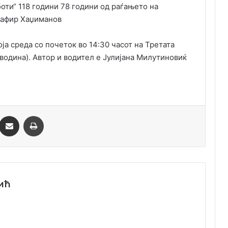
оти“ 118 години 78 години од раѓањето на
Зафир Хаџиманов
ја среда со почеток во 14:30 часот на Третата
водина). Автор и водител е Јулијана Милутиновиќ
essenger
Сподели преку Емаил
Одпечати
ић