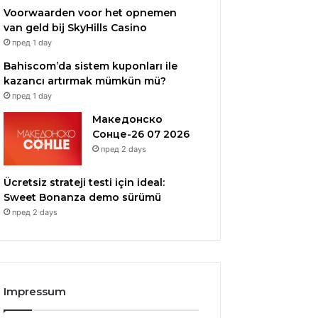
Voorwaarden voor het opnemen
van geld bij SkyHills Casino
пред 1 day
Bahiscom’da sistem kuponları ile
kazancı artırmak mümkün mü?
пред 1 day
Македонско
Сонце-26 07 2026
пред 2 days
Ücretsiz strateji testi için ideal:
Sweet Bonanza demo sürümü
пред 2 days
Impressum