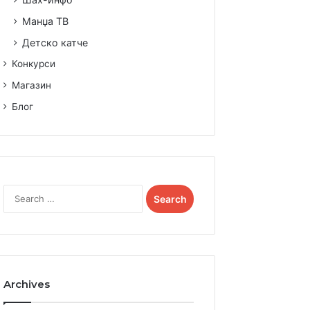
Манџа ТВ
Детско катче
Конкурси
Магазин
Блог
Search
for:
Archives