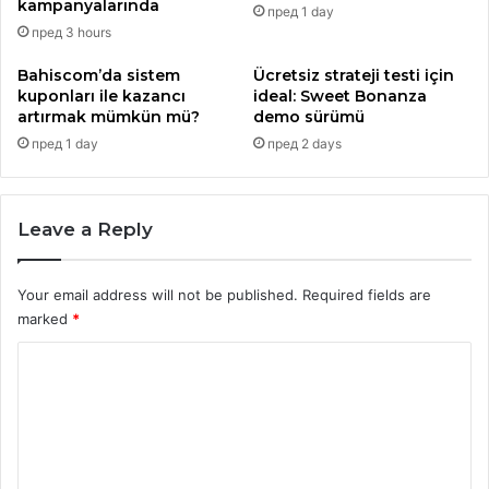
kampanyalarında
пред 1 day
пред 3 hours
Bahiscom’da sistem
Ücretsiz strateji testi için
kuponları ile kazancı
ideal: Sweet Bonanza
artırmak mümkün mü?
demo sürümü
пред 1 day
пред 2 days
Leave a Reply
Your email address will not be published.
Required fields are
marked
*
C
o
m
m
e