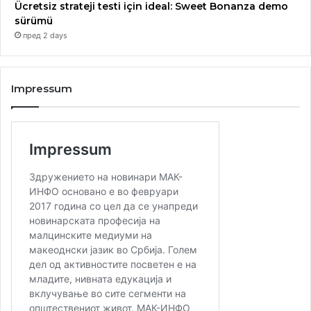
Ücretsiz strateji testi için ideal: Sweet Bonanza demo
sürümü
пред 2 days
Impressum