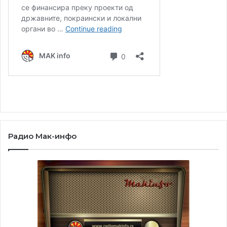
Вечерта со звук ја обои виолинистката Вероника Мона
Богиќ, придружувана од Катарина Хаџи-Антиќ Татиќ на
пијано.
Радио Мак-инфо
Ана Илијоска Богиќ е родена во Охрид во уметничко
семејство. Дипломирала на Музичката академија во
Белград. Живее и работи во Белград. Нејзините
ликовни дела биле изложени на групни изложби во
Белград и Охрид. „Линиите на световите” е нејзина
прва самостојна изложба, а авторката одлучила
изложбата делумно да има продажен карактер и