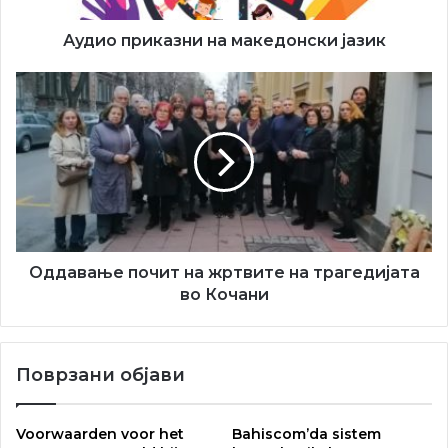
Нина Игњатовиќ, историчарка на уметност,
свечено ја отвори изложбата забележувајќи:
Аудио приказни на македонски јазик
– Оваа уметничка колекција претставува низа
Оддавање
на апстрактни дела, кои преку богатството од
почит
текстури, бои и сложени структури,
на
пренесуваат длабока симболика и емотивно
жртвите
напластување.
на
трагедијата
во
Кочани
Оддавање почит на жртвите на трагедијата
во Кочани
Поврзани објави
Voorwaarden voor het
Bahiscom’da sistem