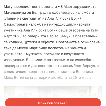
Меѓународниот ден на жената – 8 Март здружението
Македониум од Белград го одбележа со изложбата
„Линии на световите” на Ана Илијоска Богиќ.
Самостојната изложба на интердисциплинарната
уметничка Ана Илијоска Богиќ беше отворена на 12ти
март 2025 во галеријата Нар во Земун, а претставени
се колажи, цртежи и објекти. Програмата е осмислена
така да месец март биде посветен на жената и
уметноста – музиката, поезијата и визуелното
изразување. Во рамките на траењето на изложбата
планирана се и два концерта – на ансамблот Версус, а
солистичкиот концерт на виолинистката Вероника
Мона Богиќ ќе ја затвори изложбата на 25ти март.
Прикажи повеќе