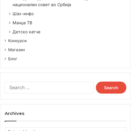
национален совет во Србија
Шах-инфо
#Ана Илијоска Богић
#Ансамбл Версус
Манџа ТВ
#Вероника Мона Богић
#Галерија Нар
Детско катче
#Здружение Македониум
Конкурси
Магазин
#Удружење Македониум
udarni vesti
Блог
Search
for:
Archives
Archives