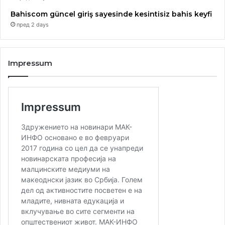
професорка по виолина, се претстави не само како
Bahiscom güncel giriş sayesinde kesintisiz bahis keyfi
сликарка, туку и како поетеса. Таа е авторка на четири
пред 2 days
збирки поезија и билингвална поетеса. На настанот Ана
говореше авторска поезија на двата јазика – српски и
македонски.
Impressum