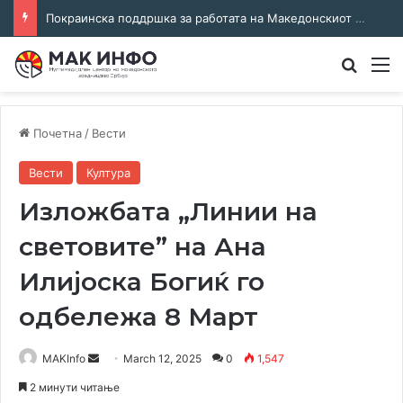
Покраинска поддршка за работата на Македонскиот национален совет: потпишан договор за суфинансирање на активностите
Преба
М
Почетна
/
Вести
Вести
Култура
Изложбата „Линии на
световите” на Ана
Илијоска Богиќ го
одбележа 8 Март
Send
MAKInfo
March 12, 2025
0
1,547
an
2 минути читање
email