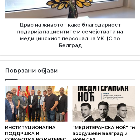
година беше ангажиран во приватниот сектор, додека
пациентите
и
од 2014 година е претседател на Здружението на
семејствата
граѓани „Матица на Албанците во Србија“, активно
на
Дрво на животот како благодарност
учествувајќи во општествениот живот.
медицинскиот
подарија пациентите и семејствата на
персонал
медицинскиот персонал на УКЦС во
Од 1 октомври 2023 година е вработен во
на
Белград
Министерството за човекови и малцински права и
УКЦС
во
социјален дијалог како специјален советник на
Белград
министерот.
Поврзани објави
ИНСТИТУЦИОНАЛНА
“МЕДИТЕРАНСКА НОЌ“ ги
ПОДДРШКА И
воодушеви Белград и
СОРАБОТКА ВО ИНТЕРЕС
Нови Сад