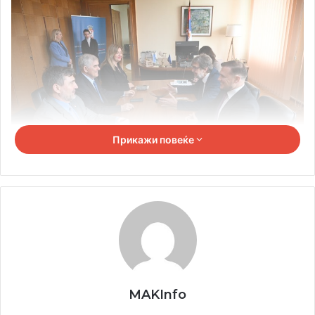
Прикажи повеќе
Жигманов во оваа прилика им се заблагодари на сите
соработници за досегашната соработка. По
преземањето на функцијата министерот Бериша
истакна дека изборот на оваа функција претставува
голема одговорност, но дека знаејќи дека во овој ресор
работат професионалци, сигурен е дека нема да
MAKInfo
изостанат резултати.