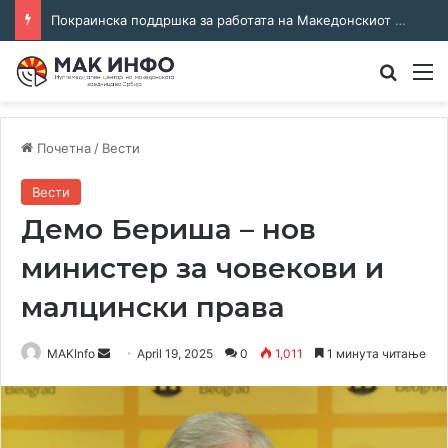
Покраинска поддршка за работата на Македонскиот национален совет: потпишан договор за суфинансирање на активностите
Преба
М
Почетна
/
Вести
Вести
Демо Бериша – нов
министер за човекови и
малцински права
Send
MAKInfo
April 19, 2025
0
1,011
1 минута читање
an
email