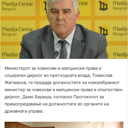
Министерот за човекови и малцински права и
социјален дијалог во претходната влада, Томислав
Жигманов, ги предаде должностите на новоизбраниот
министер за човекови и малцински права и општествен
дијалог, Демо Бериша, согласно Протоколот за
примопредавање на должностите во органите на
државната управа.