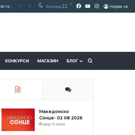
℃
22
Facebook
YouTube
Instagram
Покраинска поддршка за работата на Македонскиот национален совет: потпишан договор за суфинансирање на активностите
Најави се
Белград
Пребарајте
КОНКУРСИ
МАГАЗИН
БЛОГ
Македонско
Сонце- 02 08 2026
пред 12 hours