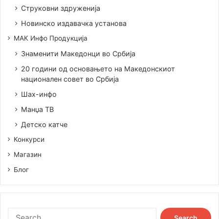
Струковни здруженија
Новинско издавачка установа
МАК Инфо Продукција
Знаменити Македонци во Србија
20 години од основањето на Македонскиот
национален совет во Србија
Шах-инфо
Манџа ТВ
Детско катче
Конкурси
Магазин
Блог
S