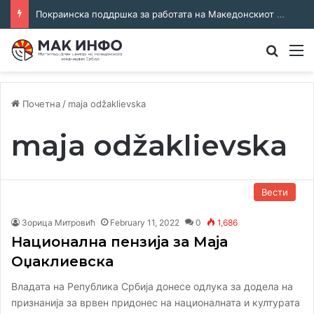
Покраинска поддршка за работата на Македонскиот национален совет: потпишан договор за суфинансирање на активностите
Преба
М
Почетна
/
maja odžaklievska
maja odžaklievska
Вести
Зорица Митровић
February 11, 2022
0
1,686
Национална пензија за Маја
Оџаклиевска
Владата на Република Србија донесе одлука за додела на
признанија за врвен придонес на националната и културата