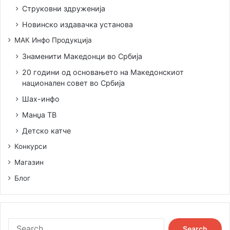
Струковни здруженија
Новинско издавачка установа
МАК Инфо Продукција
Знаменити Македонци во Србија
20 години од основањето на Македонскиот
национален совет во Србија
Шах-инфо
Манџа ТВ
Детско катче
Конкурси
Магазин
Блог
S