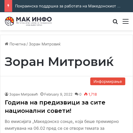
Покраинска поддршка за работата на Македонскиот национален совет: потпишан договор за суфинансирање на активностите
Преба
М
Почетна
/
Зоран Митровиќ
Зоран Митровиќ
Информирање
Зоран Митровић
February 9, 2022
0
1,718
Година на предизвици за сите
национални совети!
Во емисијата „Македонско сонце„ која беше премиерно
емитувана на 06.02 пред се се отвори темата за