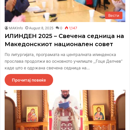
Вести
MAKInfo
August 8, 2025
0
1,147
ИЛИНДЕН 2025 – Свечена седница на
Македонскиот национален совет
По литургијата, програмата на централната илинденска
прослава продолжи во основното училиште ,,Гоце Делчев”
каде што е одржана свечена седница на…
Прочитај повеќе