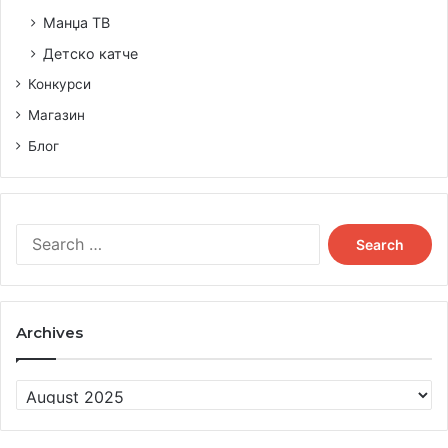
Манџа ТВ
Детско катче
Конкурси
Магазин
Блог
S
e
a
r
c
Archives
h
f
o
A
r
r
:
c