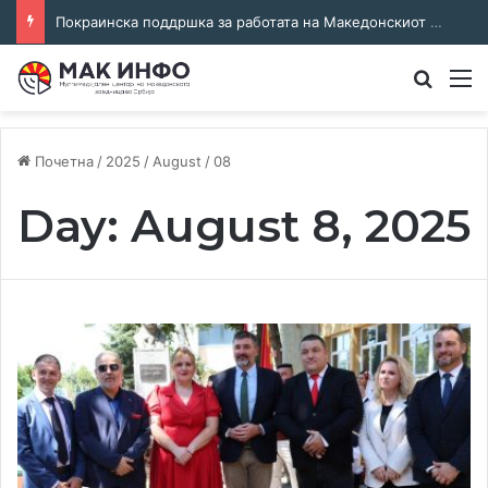
Покраинска поддршка за работата на Македонскиот национален совет: потпишан договор за суфинансирање на активностите
Преба
М
Почетна
/
2025
/
August
/
08
Day:
August 8, 2025