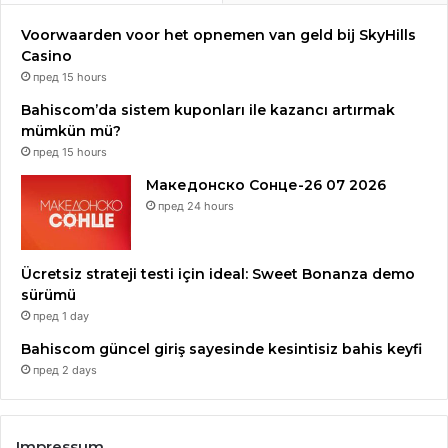
Voorwaarden voor het opnemen van geld bij SkyHills
Casino
пред 15 hours
Bahiscom’da sistem kuponları ile kazancı artırmak
mümkün mü?
пред 15 hours
Македонско Сонце-26 07 2026
пред 24 hours
Ücretsiz strateji testi için ideal: Sweet Bonanza demo
sürümü
пред 1 day
Bahiscom güncel giriş sayesinde kesintisiz bahis keyfi
пред 2 days
Impressum