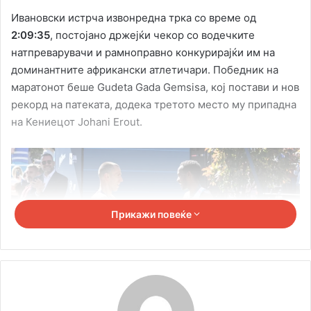
Ивановски истрча извонредна трка со време од
2:09:35
, постојано држејќи чекор со водечките
натпреварувачи и рамноправно конкурирајќи им на
доминантните африкански атлетичари. Победник на
маратонот беше Gudeta Gada Gemsisa, кој постави и нов
рекорд на патеката, додека третото место му припадна
на Кениецот Johani Erout.
Прикажи повеќе