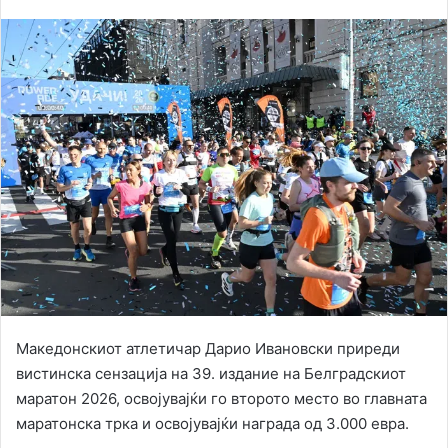
an
email
Македонскиот атлетичар Дарио Ивановски приреди
вистинска сензација на 39. издание на Белградскиот
маратон 2026, освојувајќи го второто место во главната
маратонска трка и освојувајќи награда од 3.000 евра.