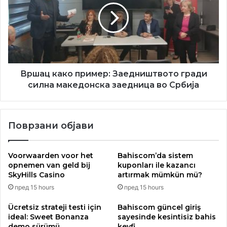
Заедништвото
гради
Настапот на Ивановски претставува гордост за
силна
македонската заедница во Србија и силна мотивација за
македонска
младите спортисти да веруваат дека и од овие
заедница
простори можат да се постигнат врвни резултати на
во
Србија
Вршац како пример: Заедништвото гради
меѓународната сцена.
силна македонска заедница во Србија
Поврзани објави
Voorwaarden voor het
Bahiscom’da sistem
opnemen van geld bij
kuponları ile kazancı
SkyHills Casino
artırmak mümkün mü?
пред 15 hours
пред 15 hours
Ücretsiz strateji testi için
Bahiscom güncel giriş
ideal: Sweet Bonanza
sayesinde kesintisiz bahis
demo sürümü
keyfi