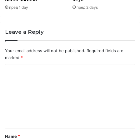
пред 1 day
пред 2 days
Leave a Reply
Your email address will not be published.
Required fields are
marked
*
C
o
m
m
e
n
t
*
Name
*