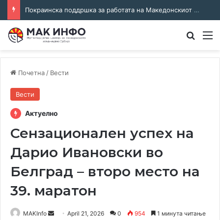
Покраинска поддршка за работата на Македонскиот национален совет: потпишан договор за суфинансирање на активностите
Преба
М
Почетна
/
Вести
Вести
Актуелно
Сензационален успех на
Дарио Ивановски во
Белград – второ место на
39. маратон
Send
MAKInfo
April 21, 2026
0
954
1 минута читање