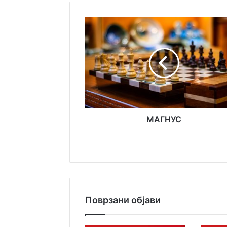
МАГНУС
МАГНУС
Поврзани објави