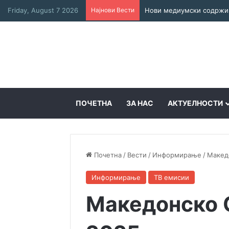
Friday, August 7 2026
Најнови Вести
Нови медиумски содржин
ПОЧЕТНА
ЗА НАС
АКТУЕЛНОСТИ
Почетна
/
Вести
/
Информирање
/
Макед
Информирање
ТВ емисии
Македонско 