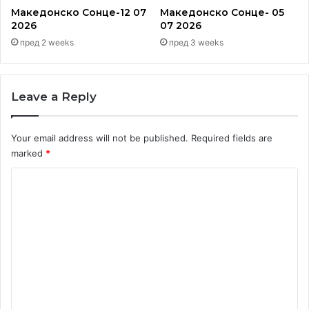
Македонско Сонце-12 07
Македонско Сонце- 05
2026
07 2026
пред 2 weeks
пред 3 weeks
Leave a Reply
Your email address will not be published.
Required fields are
marked
*
C
o
m
m
e
n
t