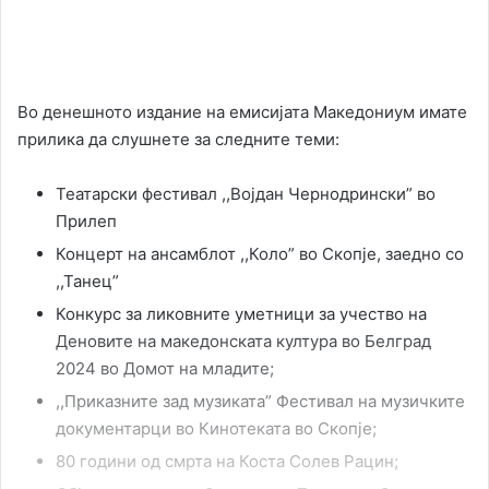
Во денешното издание на емисијата Македониум имате
прилика да слушнете за следните теми:
Театарски фестивал ,,Војдан Чернодрински” во
Прилеп
Концерт на ансамблот ,,Коло” во Скопје, заедно со
,,Танец”
Конкурс за ликовните уметници за учество на
Деновите на македонската култура во Белград
2024 во Домот на младите;
,,Приказните зад музиката” Фестивал на музичките
документарци во Кинотеката во Скопје;
80 години од смрта на Коста Солев Рацин;