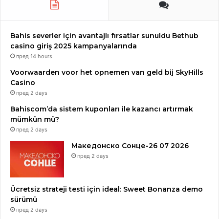
Bahis severler için avantajlı fırsatlar sunuldu Bethub
casino giriş 2025 kampanyalarında
пред 14 hours
Voorwaarden voor het opnemen van geld bij SkyHills
Casino
пред 2 days
Bahiscom’da sistem kuponları ile kazancı artırmak
mümkün mü?
пред 2 days
Македонско Сонце-26 07 2026
пред 2 days
Ücretsiz strateji testi için ideal: Sweet Bonanza demo
sürümü
пред 2 days