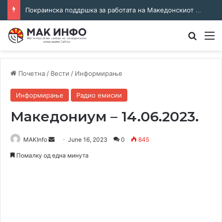
Покраинска поддршка за работата на Македонскиот национален совет: потпишан договор за суфинансирање на активностите
Преба
М
Почетна
/
Вести
/
Информирање
Информирање
Радио емисии
Македониум – 14.06.2023.
Send
MAKInfo
June 16, 2023
0
845
an
Помалку од една минута
email