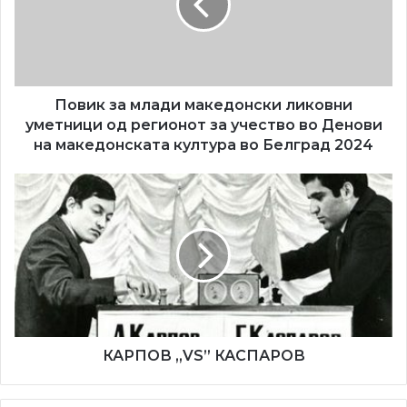
ликовни
уметници
од
регионот
за
учество
Повик за млади македонски ликовни
во
уметници од регионот за учество во Денови
Денови
на македонската култура во Белград 2024
на
македонската
КАРПОВ
култура
„VS”
во
КАСПАРОВ
Белград
2024
КАРПОВ „VS” КАСПАРОВ