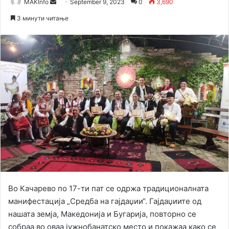
Send
MAKInfo
September 9, 2023
0
3,690
an
3 минути читање
email
Во Качарево по 17-ти пат се одржа традиционалната
манифестација „Средба на гајдаџии“. Гајдаџиите од
нашата земја, Македонија и Бугарија, повторно се
собраа во оваа јужнобанатско место и покажаа како се