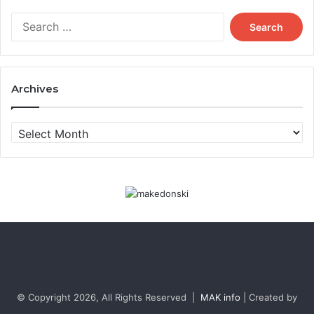
Search
for:
Настанот беше поддржан од Покраинската влада,
Министерството за култура на Република Србија и
Archives
Националниот совет на Македонската национална
заедница.
Archives
© Copyright 2026, All Rights Reserved |
MAK info
| Created by