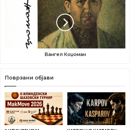
Коџоман
Вангел Коџоман
Поврзани објави
– Учествувам на различни фестивали, а во Качарево сум
по 11-ти пат. Мило ми е кога гледам млади луѓе кои се
заинтересирани за овој инструмент, а настаните како
овој се можност да се дружиме и ние постарите да им
го пренесеме знаењето на младите – вели Младен
Николиќ од Крњача.