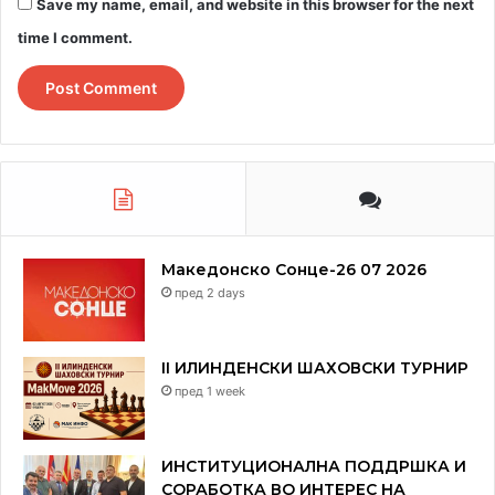
Save my name, email, and website in this browser for the next
што ги поврзува нашите две земји Србија и Македонија
– вели вд амбасадорката Михаела Веселинов.
time I comment.
Македонско Сонце-26 07 2026
пред 2 days
II ИЛИНДЕНСКИ ШАХОВСКИ ТУРНИР
пред 1 week
ИНСТИТУЦИОНАЛНА ПОДДРШКА И
СОРАБОТКА ВО ИНТЕРЕС НА