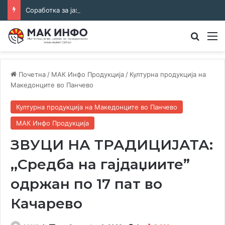
Соработка за јазикот и идентитетот: работна средба во Општина Пландиште
Преба
М
Почетна
/
МАК Инфо Продукција
/
Културна продукција на
Македонците во Панчево
Културна продукција на Македонците во Панчево
МАК Инфо Продукција
ЗВУЦИ НА ТРАДИЦИЈАТА:
,,Средба на гајдаџиите”
одржан по 17 пат во
Качарево