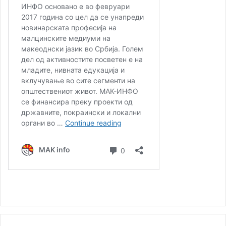
Организатори на настанот се Здружението на
Македонците „Вардар“ од Качарев и Центарот за
заштита и афирмација на македонските традиции и
особености „Тоше Проески“.
– Целта на манифестацијата е да се зачува гајдата од
заборав и да се поттикнат помладите генерации да
почнат да свират на овој древен инструмент. Се
надевам дека ќе успееме во ова и дека овој фестивал
ќе продолжи да собира голем број учесници – изјави
Сима Најдовски, претседател на Здружението „Вардар“.
За веселата атмосфера се погрижи бендот „Аманет“ од
Македонија кој изведе традиционални македонски
песни.