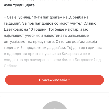
чува традицијата.
– Ова е јубилеј, 10-ти пат доаѓам на „Средба на
гајдаџии“. За прв пат дојдов со мојот учител Славко
Цветковиќ на 10 години. Тој беше најстар, а јас
најмладиот учесник и навистина го запознавме
ентузијазмот на присутните. Оттогаш доаѓам секоја
година и ќе продолжам да доаѓам. Тој ден од годината
е одреден за пристигнување во Качарева и се е
соодветно организирано – вели Филип Богдановиќ од
Лебане.
– Многу ми е драго што организаторите повторно ме
Прикажи повеќе
поканија да бидам дел од оваа прекрасна
манифестација. Ова е втора година како доаѓам во
Качарево. Организаторите се луѓе со големо срце,
затоа овде се чувствуваме како дома. Инаку, мајка ми
ми даде гајди и од тогаш не се разделувам со нив.