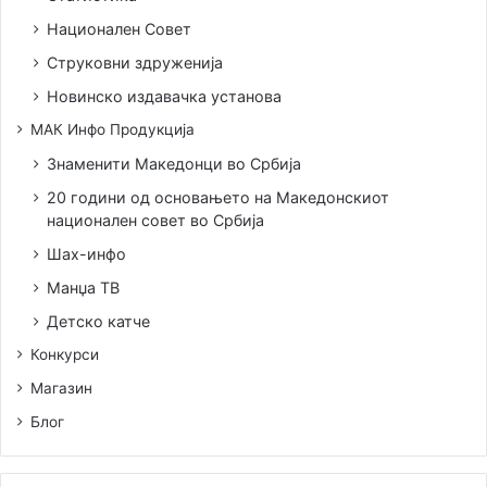
чува традицијата и се пренесува на помладите
Национален Совет
генерации.
Струковни здруженија
Новинско издавачка установа
МАК Инфо Продукција
Знаменити Македонци во Србија
20 години од основањето на Македонскиот
национален совет во Србија
Шах-инфо
Манџа ТВ
Детско катче
Конкурси
Магазин
Блог