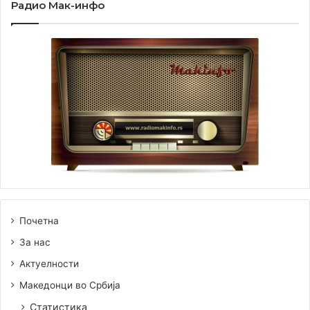
Радио Мак-инфо
Почетна
За нас
Актуелности
Публиката беше особено воодушевена од семејството
Македонци во Србија
Митиќ од Омољица, кое е вистински пример како се
Статистика