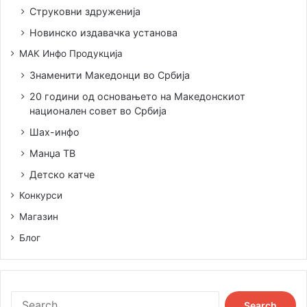
Струковни здруженија
Новинско издавачка установа
МАК Инфо Продукција
Знаменити Македонци во Србија
20 години од основањето на Македонскиот
национален совет во Србија
Шах-инфо
Манџа ТВ
Детско катче
Конкурси
Магазин
Блог
S