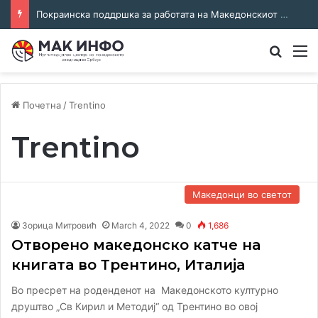
Покраинска поддршка за работата на Македонскиот национален совет: потпишан договор за суфинансирање на активностите
Преба
М
Почетна
/
Trentino
Trentino
Македонци во светот
Зорица Митровић
March 4, 2022
0
1,686
Oтворено македонско катче на
книгата во Трентино, Италија
Во пресрет на роденденот на Македонското културно
друштво „Св Кирил и Методиј“ од Трентино во овој