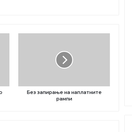
Без
запирање
на
наплатните
рампи
о
Без запирање на наплатните
рампи