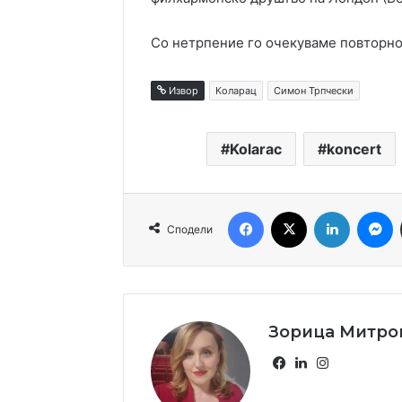
Со нетрпение го очекуваме повторно
Извор
Коларац
Симон Трпчески
Kolarac
koncert
Facebook
X
LinkedIn
M
Сподели
Зорица Митро
Facebook
LinkedIn
Instagram