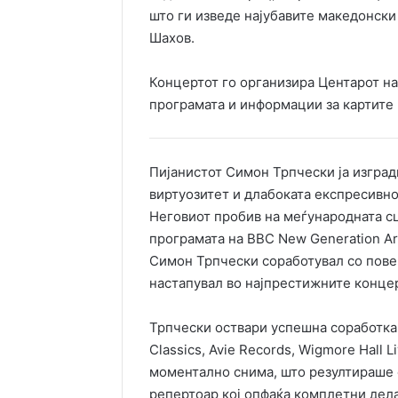
што ги изведе најубавите македонск
Шахов.
Концертот го организира Центарот на
програмата и информации за картите
Пијанистот Симон Трпчески ја изгради
виртуозитет и длабоката експресивно
Неговиот пробив на меѓународната сц
програмата на BBC New Generation Ar
Симон Трпчески соработувал со повеќ
настапувал во најпрестижните концер
Трпчески оствари успешна соработка с
Classics, Avie Records, Wigmore Hall L
моментално снима, што резултираше с
репертоар кој опфаќа комплетни дела