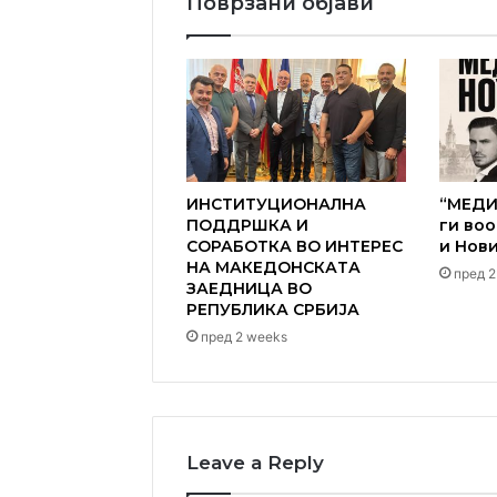
Поврзани објави
ИНСТИТУЦИОНАЛНА
“МЕДИ
ПОДДРШКА И
ги во
СОРАБОТКА ВО ИНТЕРЕС
и Нов
НА МАКЕДОНСКАТА
пред 2
ЗАЕДНИЦА ВО
РЕПУБЛИКА СРБИЈА
пред 2 weeks
Leave a Reply