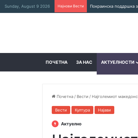
Sunday, August 9 2026
Најнови Вести
ПОЧЕТНА
ЗА НАС
АКТУЕЛНОСТИ
Почетна
/
Вести
/
Најголемиот македонс
Вести
Култура
Најави
Актуелно