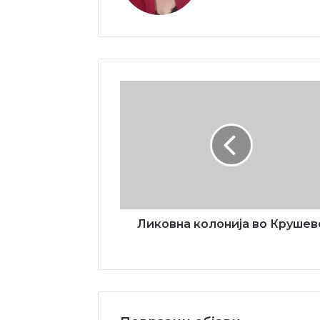
Ликовна
колонија
во
Крушево
Ликовна колонија во Крушев