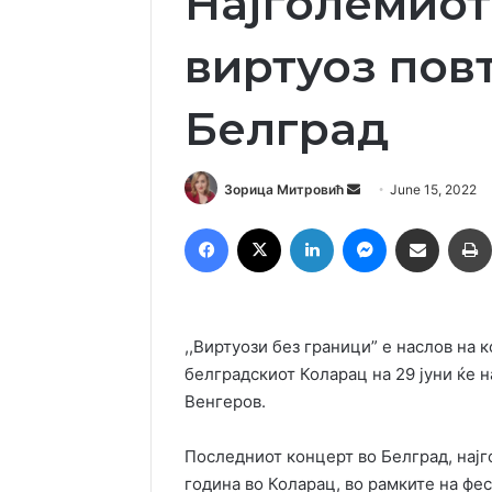
Најголемиот
виртуоз пов
Белград
Send
Зорица Митровић
June 15, 2022
an
Facebook
X
LinkedIn
Messenger
Сподели преку Емаил
email
,,Виртуози без граници” е наслов на к
белградскиот Коларац на 29 јуни ќе
Венгеров.
Последниот концерт во Белград, најг
година во Коларац, во рамките на ф