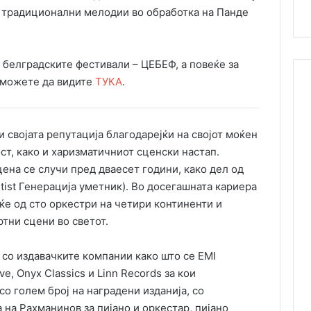
и традиционални мелодии во обработка на Панде
 белградските фестивали – ЦЕБЕФ, а повеќе за
 можете да видите
ТУКА
.
 својата репутација благодарејќи на својот моќен
ст, како и харизматичниот сценски настап.
ена се случи пред дваесет години, како дел од
tist Генерација уметник). Во досегашната кариера
е од сто оркестри на четири континенти и
тни сцени во светот.
о издавачките компании како што се EMI ​​
ive, Onyx Classics и Linn Records за кои
о голем број на наградени изданија, со
 на Рахманинов за пијано и оркестар, пијано