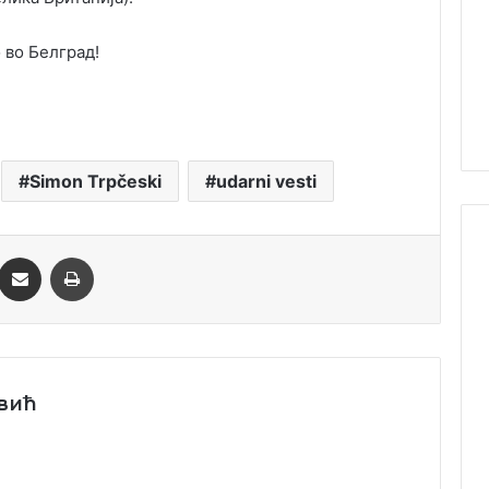
 во Белград!
Simon Trpčeski
udarni vesti
essenger
Сподели преку Емаил
Одпечати
вић