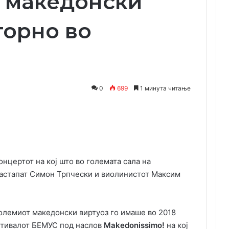
 македонски
торно во
0
699
1 минута читање
Одпечати
онцертот на кој што во големата сала на
 настапат Симон Трпчески и виолинистот Максим
олемиот македонски виртуоз го имаше во 2018
естивалот БЕМУС под наслов
Makedonissimo!
на кој