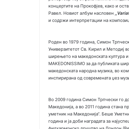
концертите на Прокофјев, како и ост
Равел. Новиот албум насловен
,,Varia
и содржи интерпретации на композиц
Роден во 1979 година, Симон Трпчес
Универзитетот Св. Кирил и Методиј в
ширењето на македонската култура и
MAKEDONISSIMO за да публиката ширу
македонската народна музика, во ком
инспирирана од современата џез муз
Во 2009 година Симон Трпчески го до
Македонија, а во 2011 година стана п
уметник на Македонија“. Беше Уметни
година и ја доби наградата за најус
филхармонско друштво на Лондон (Ве