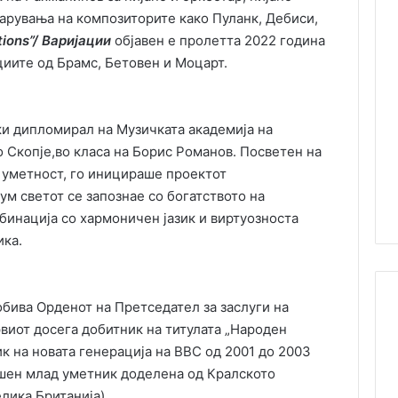
варувања на композиторите како Пуланк, Дебиси,
tions”/ Варијации
објавен е пролетта 2022 година
иите од Брамс, Бетовен и Моцарт.
ки дипломирал на Музичката академија на
о Скопје,во класа на Борис Романов. Посветен на
 уметност, го иницираше проектот
м светот се запознае со богатството на
бинација со хармоничен јазик и виртуозноста
ика.
бива Орденот на Претседател за заслуги на
рвиот досега добитник на титулата „Народен
к на новата генерација на BBC од 2001 до 2003
пешен млад уметник доделена од Кралското
лика Британија).