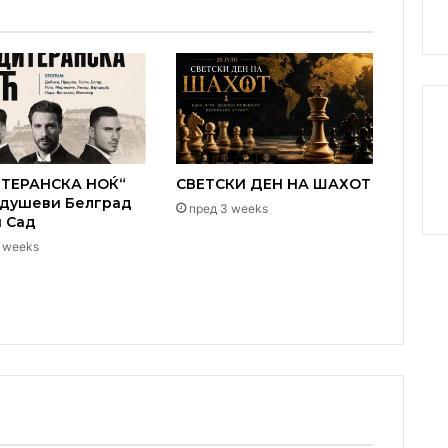
ТЕРАНСКА НОЌ“
СВЕТСКИ ДЕН НА ШАХОТ
одушеви Белград
пред 3 weeks
и Сад
 weeks