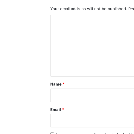
Your email address will not be published.
Re
C
o
m
m
e
n
t
*
Name
*
Email
*