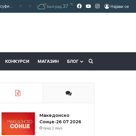
℃
Facebook
YouTube
Instagram
37
Покраинска поддршка за работата на Македонскиот национален совет: потпишан договор за суфинансирање на активностите
Најави се
Белград
Пребарајте
КОНКУРСИ
МАГАЗИН
БЛОГ
Македонско
Сонце-26 07 2026
пред 2 days