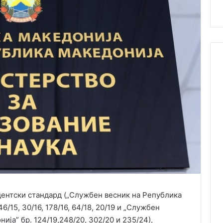
удентски стандард („Службен весник на Република
46/15, 30/16, 178/16, 64/18, 20/19 и „Службен
ја” бр. 124/19,248/20, 302/20 и 235/24),