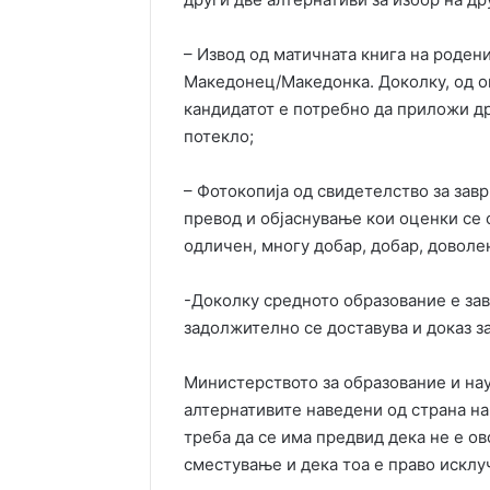
– Извод од матичната книга на роден
Македонец/Македонка. Доколку, од оп
кандидатот е потребно да приложи др
потекло;
– Фотокопија од свидетелство за за
превод и објаснување кои оценки се 
одличен, многу добар, добар, доволен
-Доколку средното образование е за
задолжително се доставува и доказ з
Министерството за образование и нау
алтернативите наведени од страна на
треба да се има предвид дека не е о
сместување и дека тоа е право исклу