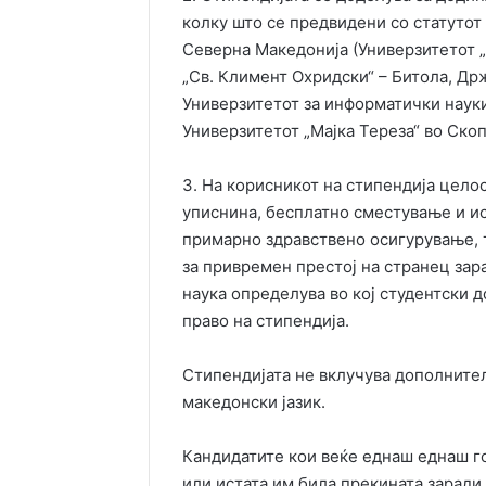
колку што се предвидени со статутот
Северна Македонија (Универзитетот „
„Св. Климент Охридски“ – Битола, Др
Универзитетот за информатички науки
Универзитетот „Мајка Тереза“ во Скоп
3. На корисникот на стипендија цело
уписнина, бесплатно сместување и ис
примарно здравствено осигурување, 
за привремен престој на странец зар
наука определува во кој студентски д
право на стипендија.
Стипендијата не вклучува дополнител
македонски јазик.
Кандидатите кои веќе еднаш еднаш го
или истата им била прекината заради