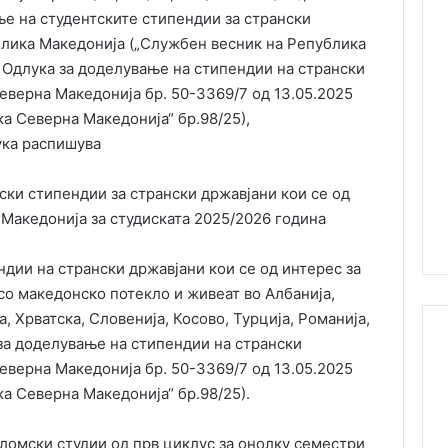
е на студентските стипендии за странски
блика Македонија („Службен весник на Република
5), Одлука за доделување на стипендии на странски
еверна Македонија бр. 50-3369/7 од 13.05.2025
а Северна Македонија“ бр.98/25),
ука распишува
ски стипендии за странски државјани кои се од
Македонија за студиската 2025/2026 година
ндии на странски државјани кои се од интерес за
со македонско потекло и живеат во Албанија,
, Хрватска, Словенија, Косово, Турција, Романија,
 за доделување на стипендии на странски
еверна Македонија бр. 50-3369/7 од 13.05.2025
а Северна Македонија“ бр.98/25).
пломски студии од прв циклус за онолку семестри