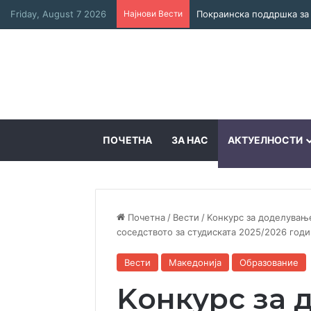
Friday, August 7 2026
Најнови Вести
ПОЧЕТНА
ЗА НАС
АКТУЕЛНОСТИ
Почетна
/
Вести
/
Kонкурс за доделувањ
соседството за студиската 2025/2026 годи
Вести
Македонија
Образование
Kонкурс за 