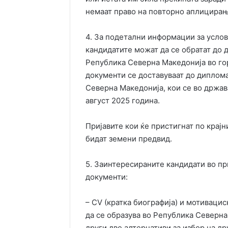
немаат право на повторно аплицирањ
4. За подетални информации за усло
кандидатите можат да се обратат до
Република Северна Македонија во го
документи се доставуваат до диплом
Северна Македонија, кои се во држава
август 2025 година.
Пријавите кои ќе пристигнат по крајн
бидат земени предвид.
5. Заинтересираните кандидати во при
документи:
– CV (кратка биографија) и мотиваци
да се образува во Република Северна 
други две алтернативи за избор на др