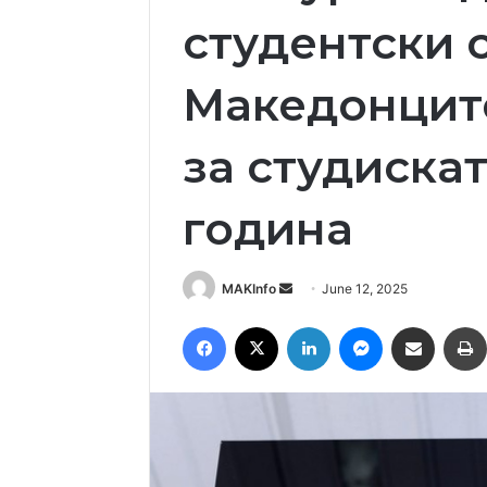
студентски 
Македонците
за студискат
година
Send
MAKInfo
June 12, 2025
an
Facebook
X
LinkedIn
Messenger
Сподели преку Емаил
email