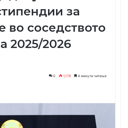
стипендии за
 во соседството
а 2025/2026
0
1,176
4 минути читање
Одпечати