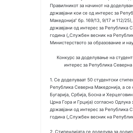
Правилникот за начинот на доделувањ
државјани кои се од интерес за Репу
Македонија“ бр. 169/13, 9/17 и 112/2
државјани од интерес за Република С
година („Службен весник на Републик
Министерството за образование и на
Конкурс за доделување на студент
интерес за Република Северна 
1. Се доделуваат 50 студентски стипе
Република Северна Македонија, а се 
Бугарија, Србија, Босна и Херцеговина
Црна Гора и Грција) согласно Одлука
државјани од интерес за Република С
година („Службен весник на Републик
2. Стипендијата се доделува за доди