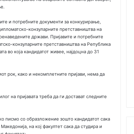
е.
вите и потребните документи за конкурирање,
 дипломатско-конзуларните претставништва на
ренаведените држави. Пријавите и потребните
атско-конзуларните претставништва на Република
та во која кандидатот живее, најдоцна до 31
иот рок, како и некомплетните пријави, нема да
лог на пријавата треба да ги достават следните
ско писмо со образложение зошто кандидатот сака
Македонија, на кој факултет сака да студира и
уг факултет;