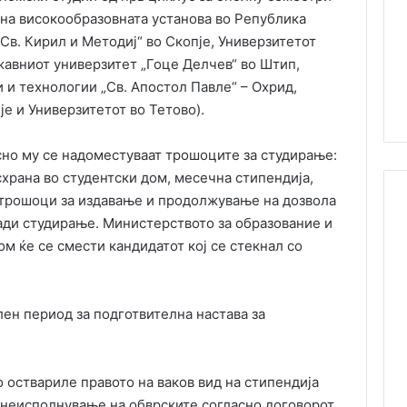
 на високообразовната установа во Република
Св. Кирил и Методиј“ во Скопје, Универзитетот
жавниот универзитет „Гоце Делчев“ во Штип,
 и технологии „Св. Апостол Павле“ – Охрид,
је и Универзитетот во Тетово).
сно му се надоместуваат трошоците за студирање:
храна во студентски дом, месечна стипендија,
трошоци за издавање и продолжување на дозвола
ади студирање. Министерството за образование и
ом ќе се смести кандидатот кој се стекнал со
ен период за подготвителна настава за
 оствариле правото на ваков вид на стипендија
 неисполнување на обврските согласно договорот,