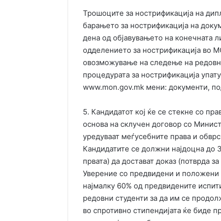
Трошоците за нострификација на дипл
барањето за нострификација на докум
дена од објавувањето на конечната л
одделението за нострификација во М
овозможување на следење на редовн
процедурата за нострификација упат
www.mon.gov.mk мени: документи, по
5. Кандидатот кој ќе се стекне со пра
основа на склучен договор со Министе
уредуваат меѓусебните права и обврс
Кандидатите се должни најдоцна до 3
првата) да достават доказ (потврда з
Уверение со предвидени и положени
најмалку 60% од предвидените испити
редовни студенти за да им се продол
во спротивно стипендијата ќе биде пр