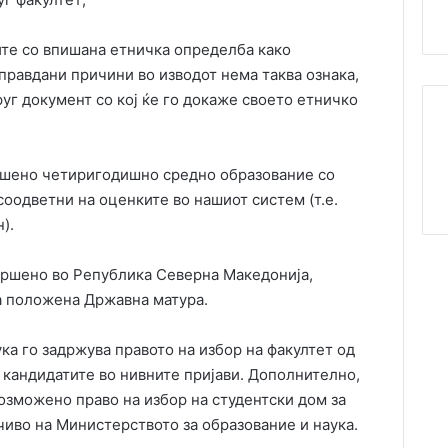
ите со впишана етничка определба како
равдани причини во изводот нема таква ознака,
уг документ со кој ќе го докаже своето етничко
вршено четиригодишно средно образование со
соодветни на оценките во нашиот систем (т.е.
).
вршено во Република Северна Македонија,
а положена Државна матура.
ка го задржува правото на избор на факултет од
 кандидатите во нивните пријави. Дополнително,
возможено право на избор на студентски дом за
чиво на Министерството за образование и наука.