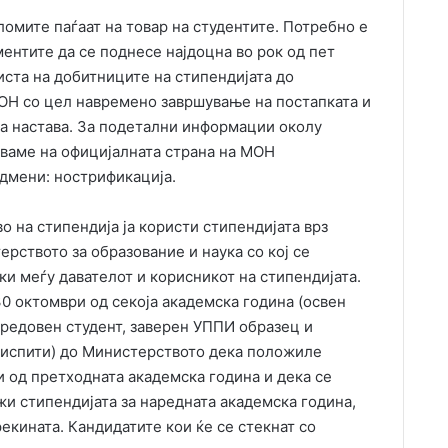
омите паѓаат на товар на студентите. Потребно е
ентите да се поднесе најдоцна во рок од пет
иста на добитниците на стипендијата до
ОН со цел навремено завршување на постапката и
а настава. За подетални информации околу
уваме на официјалната страна на МОН
дмени: нострификација.
во на стипендија ја користи стипендијата врз
рството за образование и наука со кој се
ки меѓу давателот и корисникот на стипендијата.
0 октомври од секоја академска година (освен
а редовен студент, заверен УППИ образец и
 испити) до Министерството дека положиле
 од претходната академска година и дека се
жи стипендијата за наредната академска година,
екината. Кандидатите кои ќе се стекнат со