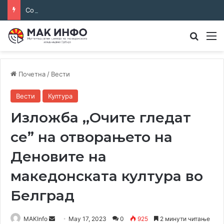
Соработка за јазикот и идентитетот: работна средба во Општина Пландиште
Преба
М
Почетна
/
Вести
Вести
Култура
Изложба ,,Очите гледат
се” на отворањето на
Деновите на
македонската култура во
Белград
Send
MAKInfo
May 17, 2023
0
925
2 минути читање