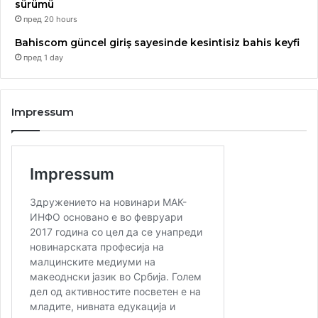
sürümü
Белград ја организира здружението ,,Македониум” а
пред 20 hours
традиционално ја поддржуваат Македонскиот
Bahiscom güncel giriş sayesinde kesintisiz bahis keyfi
национален совет, Министерството за култура на
пред 1 day
Република Србија и компанијата Алкалоид.
Impressum