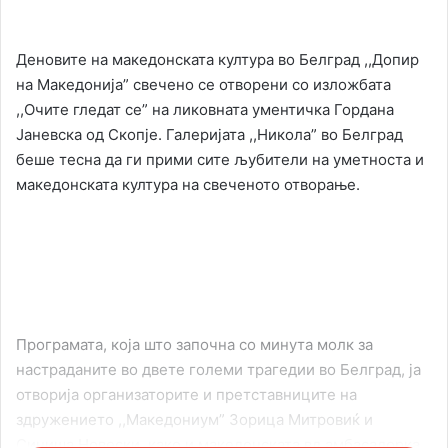
an
email
Деновите на македонската култура во Белград ,,Допир
на Македонија” свечено се отворени со изложбата
,,Очите гледат се” на ликовната ументичка Гордана
Јаневска од Скопје. Галеријата ,,Никола” во Белград
беше тесна да ги прими сите љубители на уметноста и
македонската култура на свеченото отворање.
Програмата, која што започна со минута молк за
настраданите во двете големи трагедии во Белград, ја
отворија организаторите и претставниците на
здружението ,,Македониум” Зорица Митровиќ и
Синиша Новески, како и македонската вд амбасадорка