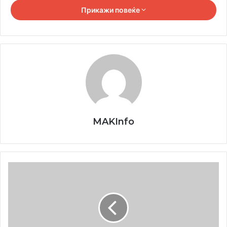
Прикажи повеќе
во Белград Михаела Веселинов.
MAKInfo
Македонско
сонце
–
,,Очите се порта и премин помеѓу духовното и
14.05.2023.
реалното, метафизичкото и објективното. Затоа
сликите на Гордана се визуелно и интимно доживување