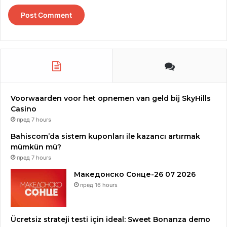
Voorwaarden voor het opnemen van geld bij SkyHills
Casino
пред 7 hours
Bahiscom’da sistem kuponları ile kazancı artırmak
mümkün mü?
пред 7 hours
Македонско Сонце-26 07 2026
пред 16 hours
Изложбата е со продажен карактер и ќе биде отворена
до 21 мај.
Ücretsiz strateji testi için ideal: Sweet Bonanza demo
Манифестацијата Денови на македонската култура во