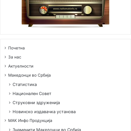
Почетна
За нас
Актуелности
Македонци во Србија
Статистика
Национален Совет
Струковни здруженија
Новинско издавачка установа
МАК Инфо Продукција
Знаменити Македонци во Србија