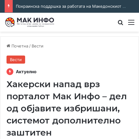
Соработка за јазикот и идентитетот: работна средба во Општина Пландиште
Преба
М
Почетна
/
Вести
Вести
Актуелно
Хакерски напад врз
порталот Мак Инфо – дел
од објавите избришани,
системот дополнително
заштитен