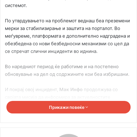
системот.
По утврдувањето на проблемот веднаш беа преземени
мерки за стабилизирање и заштита на порталот. Во
меѓувреме, платформата е дополнително надградена и
обезбедена со нови безбедносни механизми со цел да
се спречат слични инциденти во иднина.
Во наредниот период ќе работиме и на постепено
обновување на дел од содржините кои беа избришани.
И покрај овој инцидент,
Мак Инфо
продолжува со
својата мисија да информира за актуелностите
поврзани со македонската заедница во Србија, како и за
Прикажи повеќе
настаните од областа на културата, образованието и
општествениот живот.
Се надеваме дека со дополнителните безбедносни