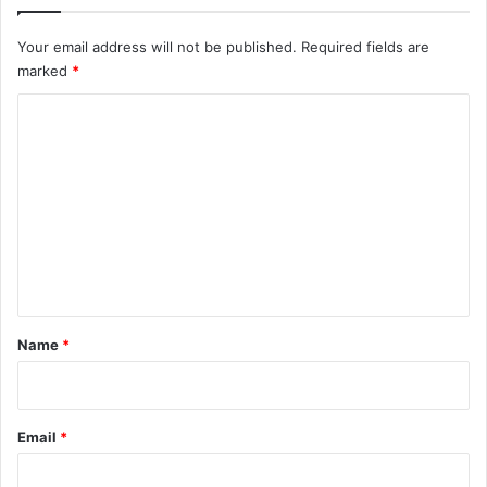
Your email address will not be published.
Required fields are
marked
*
C
o
m
m
e
n
t
*
Name
*
Email
*