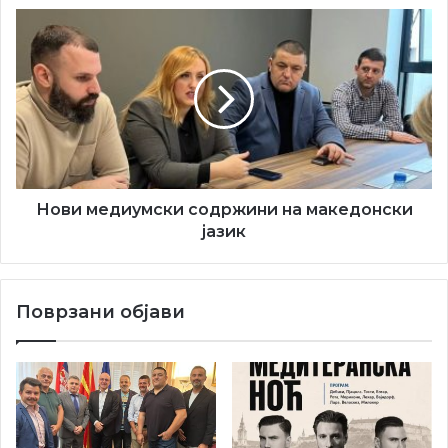
Нови
медиумски
содржини
на
македонски
јазик
Нови медиумски содржини на македонски
јазик
Поврзани објави