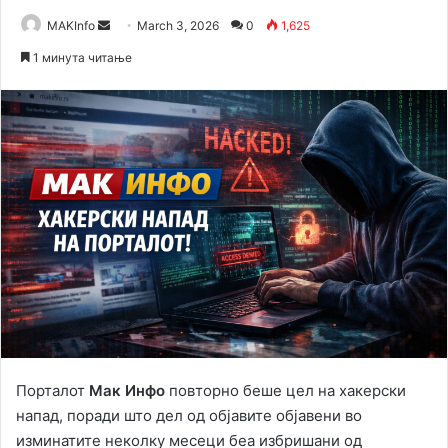
Send
MAKInfo
March 3, 2026
0
1,625
an
1 минута читање
email
Порталот
Мак Инфо
повторно беше цел на хакерски
напад, поради што дел од објавите објавени во
изминатите неколку месеци беа избришани од