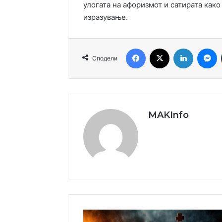
улогата на афоризмот и сатирата как
изразување.
Facebook
X
LinkedIn
M
Сподели
MAKInfo
ПРВО