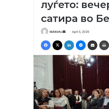
луѓето: веч
сатира во Б
Send
MAKInfo
April 5, 2026
an
Facebook
X
LinkedIn
Messenger
Сподели преку Емаил
email