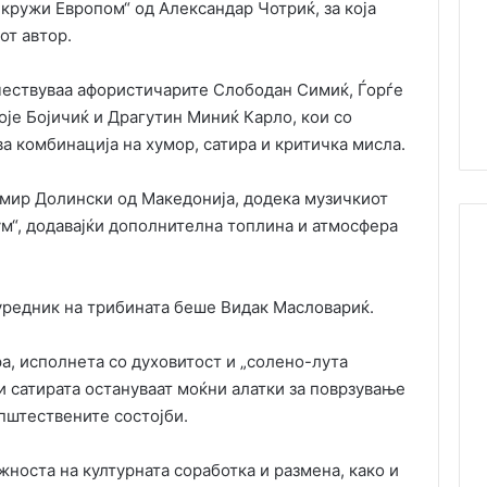
кружи Европом“ од Александар Чотриќ, за која
от автор.
чествуваа афористичарите Слободан Симиќ, Ѓорѓе
је Бојичиќ и Драгутин Миниќ Карло, кои со
а комбинација на хумор, сатира и критичка мисла.
омир Долински од Македонија, додека музичкиот
м“, додавајќи дополнителна топлина и атмосфера
уредник на трибината беше Видак Масловариќ.
, исполнета со духовитост и „солено-лута
и сатирата остануваат моќни алатки за поврзување
општествените состојби.
жноста на културната соработка и размена, како и