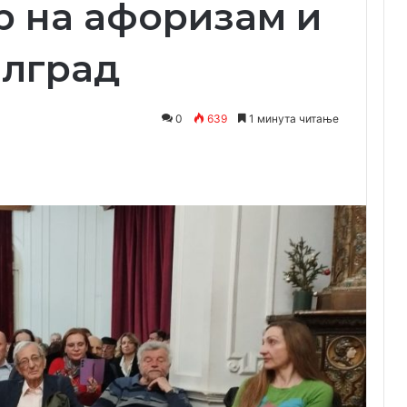
ер на афоризам и
елград
0
639
1 минута читање
Одпечати