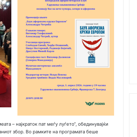
ата – најкраток пат меѓу луѓето“, обединувајќи
аниот збор. Во рамките на програмата беше