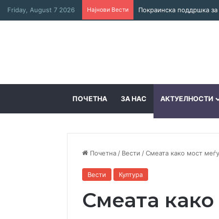
Friday, August 7 2026
Најнови Вести
ПОЧЕТНА
ЗА НАС
АКТУЕЛНОСТИ
Почетна
/
Вести
/
Смеата како мост меѓу
Вести
Култура
Смеата како