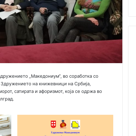
 здружението „Македониум“, во соработка со
 Здружението на книжевници на Србија,
орот, сатирата и афоризмот, која се одржа во
лград.