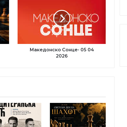
Сонце-
05
04
2026
Македонско Сонце- 05 04
2026