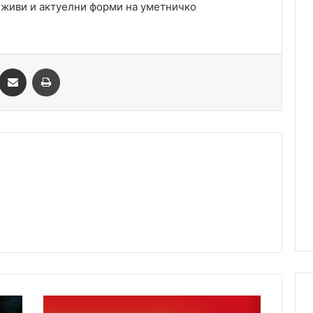
о живи и актуелни форми на уметничко
essenger
Сподели преку Емаил
Одпечати
Македонско