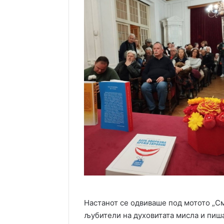
Настанот се одвиваше под мотото „Сме
љубители на духовитата мисла и пиш