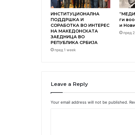
ИНСТИТУЦИОНАЛНА
“МЕДИ
ПОДДРШКА И
ги во
СОРАБОТКА ВО ИНТЕРЕС
и Нов
НА МАКЕДОНСКАТА
пред 2
ЗАЕДНИЦА ВО
РЕПУБЛИКА СРБИЈА
пред 1 week
Leave a Reply
Your email address will not be published.
Re
C
o
m