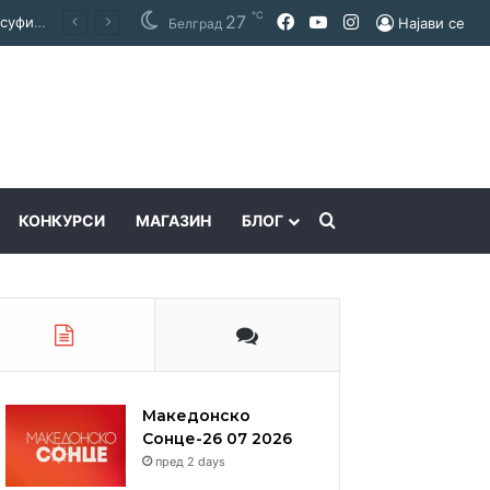
℃
Facebook
YouTube
Instagram
27
Покраинска поддршка за работата на Македонскиот национален совет: потпишан договор за суфинансирање на активностите
Најави се
Белград
Пребарајте
КОНКУРСИ
МАГАЗИН
БЛОГ
Македонско
Сонце-26 07 2026
пред 2 days