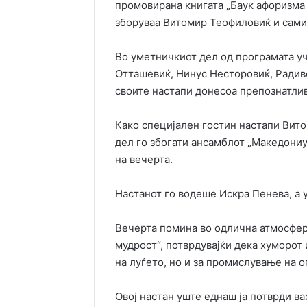
промовирана книгата „Баук афоризма 
зборуваа Витомир Теофиловиќ и сами
Во уметничкиот дел од програмата у
Отташевиќ, Нинус Несторовиќ, Радиво
своите настапи донесоа препознатлив
Како специјален гостин настапи Вит
дел го збогати ансамблот „Македониу
на вечерта.
Настанот го водеше Искра Пенева, а 
Вечерта помина во одлична атмосфера
мудрост“, потврдувајќи дека хуморот 
на луѓето, но и за промислување на 
Овој настан уште еднаш ја потврди ва