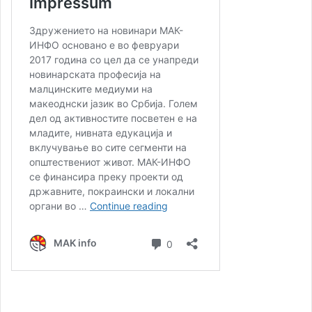
Ваквите активности претставуваат континуиран напор
за зачувување и афирмација на македонскиот јазик,
култура и идентитет во Република Србија, со посебен
акцент на вклучување на младите генерации.