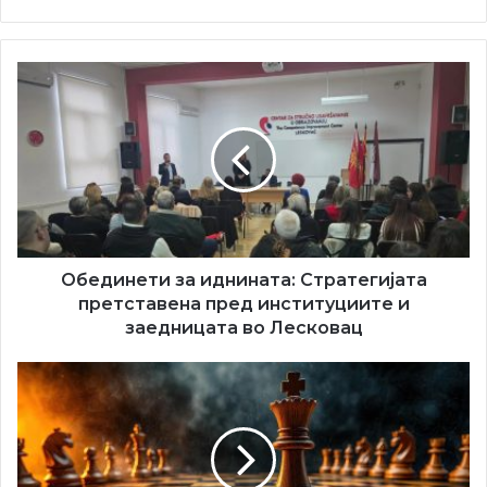
Обединети
за
иднината:
Стратегијата
претставена
пред
институциите
и
заедницата
во
Обединети за иднината: Стратегијата
Лесковац
претставена пред институциите и
заедницата во Лесковац
ПРВО
КОЛО