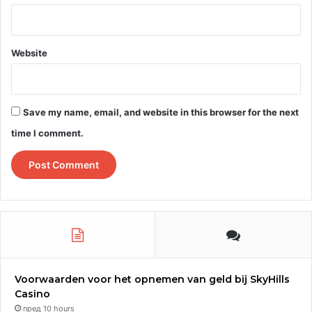
Website
Save my name, email, and website in this browser for the next
time I comment.
Насмевките и позитивната атмосфера меѓу децата беа
показател за значењето на ваквите иницијативи, кои
придонесуваат за развивање на чувство на припадност,
негување на културниот идентитет и приближување на
традицијата до најмладите.
Voorwaarden voor het opnemen van geld bij SkyHills
Casino
пред 10 hours