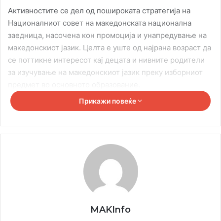
Активностите се дел од пошироката стратегија на
Националниот совет на македонската национална
заедница, насочена кон промоција и унапредување на
македонскиот јазик. Целта е уште од најрана возраст да
се поттикне интересот кај децата и нивните родители
за изучување на македонскиот јазик преку изборниот
предмет во основното образование.
Прикажи повеќе
MAKInfo