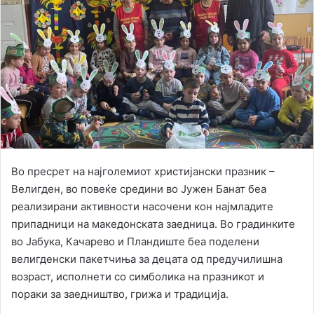
Во пресрет на најголемиот христијански празник –
Велигден, во повеќе средини во Јужен Банат беа
реализирани активности насочени кон најмладите
припадници на македонската заедница. Во градинките
во Јабука, Качарево и Пландиште беа поделени
велигденски пакетчиња за децата од предучилишна
возраст, исполнети со симболика на празникот и
пораки за заедништво, грижа и традиција.