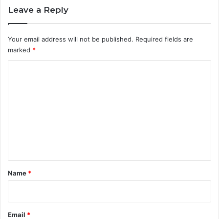
Leave a Reply
Your email address will not be published.
Required fields are
marked
*
C
o
m
m
e
n
t
*
Name
*
Email
*