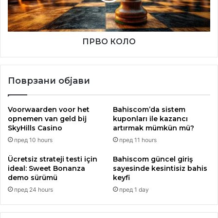
ПРВО КОЛО
Поврзани објави
Во Јабука пакетчињата ги поделија претседателот на
Voorwaarden voor het
Bahiscom’da sistem
Извршниот одбор Благоја Соколовски, членот на
opnemen van geld bij
kuponları ile kazancı
SkyHills Casino
artırmak mümkün mü?
Советот Милорад Младеновски, како и активистки од
пред 10 hours
пред 11 hours
локалното македонско здружение. Во Пландиште, во
активноста учествуваа претседателот на Извршниот
Ücretsiz strateji testi için
Bahiscom güncel giriş
одбор Благоја Соколовски и членот на Советот Новица
ideal: Sweet Bonanza
sayesinde kesintisiz bahis
demo sürümü
keyfi
Дукадиновски, додека во Качарево пакетчињата ги
пред 24 hours
пред 1 day
поделија претседателката на Советот Зорица Митровиќ
и претседателот на здружението „Вардар“, Симо
Најдовски.