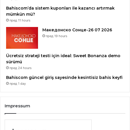
Bahiscom’da sistem kuponları ile kazancı artırmak
mümkün mü?
пред 11 hours
Македонско Сонце-26 07 2026
пред 19 hours
Ücretsiz strateji testi için ideal: Sweet Bonanza demo
sürümü
пред 24 hours
Bahiscom güncel giriş sayesinde kesintisiz bahis keyfi
пред 1 day
Impressum