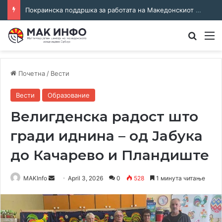
Покраинска поддршка за работата на Македонскиот национален совет: потпишан договор за суфинансирање на активностите
Преба
М
Почетна
/
Вести
Вести
Образование
Велигденска радост што
гради иднина – од Јабука
до Качарево и Пландиште
Send
MAKInfo
April 3, 2026
0
528
1 минута читање
an
email