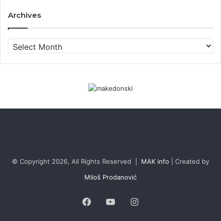
c
Archives
h
f
o
A
r
r
:
c
h
i
v
e
s
© Copyright 2026, All Rights Reserved |
MAK info
| Created by
Miloš Prodanović
Facebook
YouTube
Instagram