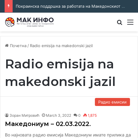
Покраинска поддршка за работата на Македонскиот национален совет: потпишан договор за суфинансирање на активностите
Преба
М
Почетна
/
Radio emisija na makedonski jazil
Radio emisija na
makedonski jazil
Радио емисии
Зоран Митровић
March 3, 2022
0
1,875
Македониум – 02.03.2022.
Во најновата радио емисија Македониум имате прилика да