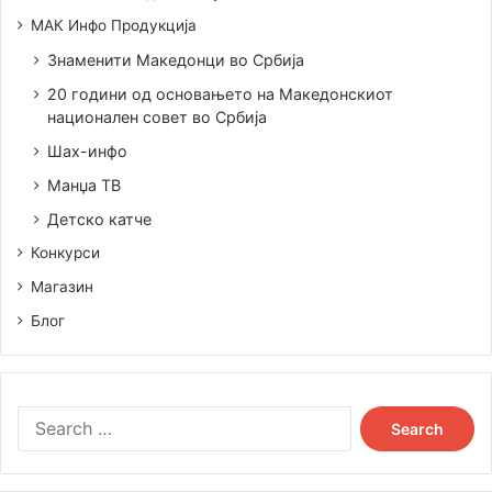
МАК Инфо Продукција
Знаменити Македонци во Србија
20 години од основањето на Македонскиот
национален совет во Србија
Шах-инфо
Манџа ТВ
Детско катче
Конкурси
Магазин
Блог
S
e
a
r