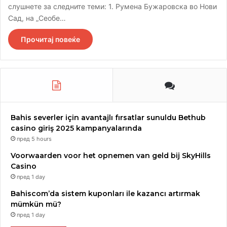
слушнете за следните теми: 1. Румена Бужаровска во Нови
Сад, на „Сеобе…
Прочитај повеќе
Bahis severler için avantajlı fırsatlar sunuldu Bethub
casino giriş 2025 kampanyalarında
пред 5 hours
Voorwaarden voor het opnemen van geld bij SkyHills
Casino
пред 1 day
Bahiscom’da sistem kuponları ile kazancı artırmak
mümkün mü?
пред 1 day