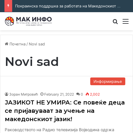
Покраинска поддршка за работата на Македонскиот национален совет: потпишан договор за суфинансирање на активностите
Преба
М
Почетна
/
Novi sad
Novi sad
Информирање
Зоран Митровић
February 21, 2022
0
2,002
ЈАЗИКОТ НЕ УМИРА: Се повеќе деца
се пријавуваат за учење на
македонскиот јазик!
Раководството на Радио телевизија Војводина одржа